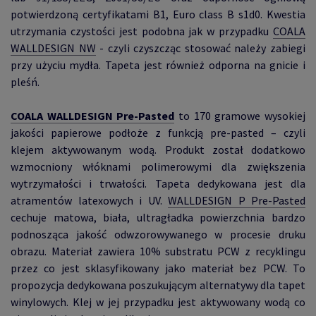
potwierdzoną certyfikatami B1, Euro class B s1d0. Kwestia
utrzymania czystości jest podobna jak w przypadku
COALA
WALLDESIGN NW
- czyli czyszcząc stosować należy zabiegi
przy użyciu mydła. Tapeta jest również odporna na gnicie i
pleśń.
COALA WALLDESIGN Pre-Pasted
to 170 gramowe wysokiej
jakości papierowe podłoże z funkcją pre-pasted – czyli
klejem aktywowanym wodą. Produkt został dodatkowo
wzmocniony włóknami polimerowymi dla zwiększenia
wytrzymałości i trwałości. Tapeta dedykowana jest dla
atramentów latexowych i UV.
WALLDESIGN P Pre-Pasted
cechuje matowa, biała, ultragładka powierzchnia bardzo
podnosząca jakość odwzorowywanego w procesie druku
obrazu. Materiał zawiera 10% substratu PCW z recyklingu
przez co jest sklasyfikowany jako materiał bez PCW. To
propozycja dedykowana poszukującym alternatywy dla tapet
winylowych. Klej w jej przypadku jest aktywowany wodą co