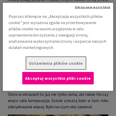
Chyba nie potrzeba go nawet włączać, po prostu chce
Odrzucenie wszystkich
się, żeby był w mojej kuchni i lśnił.
Poprzez kliknięcie na „Akceptacja wszystkich plików
cookie” jest wyrażona zgoda na przechowywanie
plików cookie na swoim urządzeniu w celu
usprawnienia korzystania z nawigacji strony,
analizowania wykorzystania strony i wsparcia naszych
działań marketingowych.
Ustawienia plików cookie
Akceptuj wszystkie pliki cookie
Złoto w obrazach to już nie tylko rama, ale także tło czy
wręcz cała kompozycja. Sztuki zresztą było w tym roku
zdecydowanie więcej. Było na czym oko zawiesić.