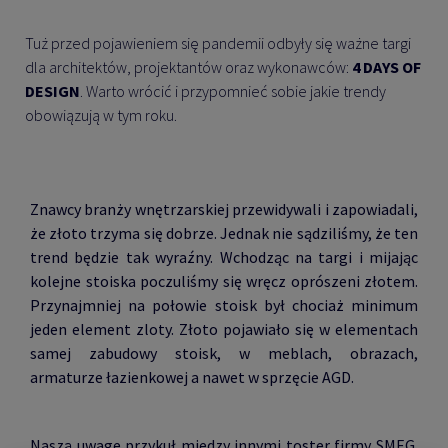
Tuż przed pojawieniem się pandemii odbyły się ważne targi
dla architektów, projektantów oraz wykonawców:
4 DAYS OF
DESIGN
. Warto wrócić i przypomnieć sobie jakie trendy
obowiązują w tym roku.
Znawcy branży wnętrzarskiej przewidywali i zapowiadali,
że złoto trzyma się dobrze. Jednak nie sądziliśmy, że ten
trend będzie tak wyraźny. Wchodząc na targi i mijając
kolejne stoiska poczuliśmy się wręcz oprószeni złotem.
Przynajmniej na połowie stoisk był chociaż minimum
jeden element zloty. Złoto pojawiało się w elementach
samej zabudowy stoisk, w meblach, obrazach,
armaturze łazienkowej a nawet w sprzęcie AGD.
Naszą uwagę przykuł między innymi toster firmy SMEG.