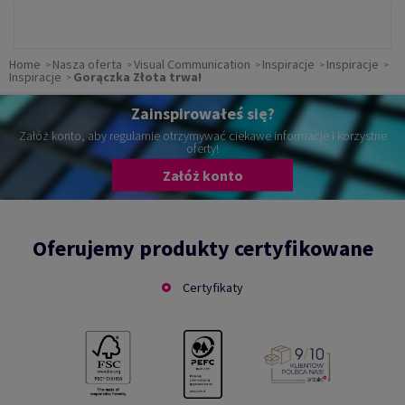
Home
Nasza oferta
Visual Communication
Inspiracje
Inspiracje
Inspiracje
Gorączka Złota trwa!
Zainspirowałeś się?
Załóż konto, aby regularnie otrzymywać ciekawe informacje i korzystne
oferty!
Załóż konto
Oferujemy produkty certyfikowane
Certyfikaty