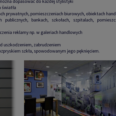
można dopasować do każdej stylistyki
a światła
h prywatnych, pomieszczeniach biurowych, obiektach han
 publicznych, bankach, szkołach, szpitalach, pomieszc
czenia reklamy np. w galeriach handlowych
rzed uszkodzeniem, zabrudzeniem
ozpryskiem szkła, spowodowanym jego pęknięciem.