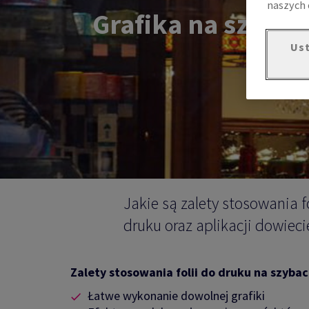
naszych 
Grafika na szkle?
Ust
Jakie są zalety stosowania f
druku oraz aplikacji dowieci
Zalety stosowania folii do druku na szybac
Łatwe wykonanie dowolnej grafiki