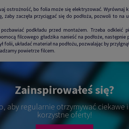
aj ostrożność, bo folia może się elektryzować. Wyrównaj 
ę, żaby zaczęła przyciągać się do podłoża, pozwoli to na u
e pozbawiać podkładu przed montażem. Trzeba odkleić p
pomocą filcowego gładzika nanieść na podłoże, następnie p
 folii, układać materiał na podłożu, pozwalając by przylgnął
adzamy powietrze filcem.
Zainspirowałeś się?
o, aby regularnie otrzymywać ciekawe i
korzystne oferty!