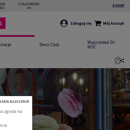
ZNE
COALA PRÓBKI
E-SHOP
ŚCI
A4
Zaloguj się
Mój koszyk
Wyprzedaż DI-
iracje
Deco Club
NOC
Zamknij
cenie wszystkich
na zgoda na
rcia