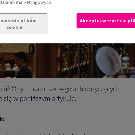
działań marketingowych.
 Nic prostszego
awienia plików
Akceptuj wszystkie pli
cookie
olii? O tym oraz o szczegółach dotyczących
e się w poniższym artykule.
h: