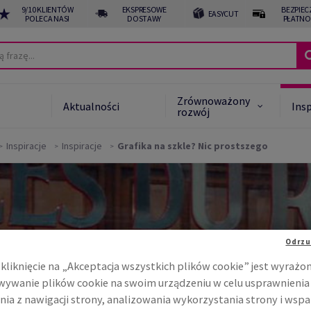
9/10 KLIENTÓW
EKSPRESOWE
BEZPIEC
EASYCUT
POLECA NAS!
DOSTAWY
PŁATNO
Zrównoważony
Aktualności
Insp
rozwój
Inspiracje
Inspiracje
Grafika na szkle? Nic prostszego
 Star System™
noważone alternatywy
noważony rozwój -
akt
Odrzu
kliknięcie na „Akceptacja wszystkich plików cookie” jest wyrażo
ywanie plików cookie na swoim urządzeniu w celu usprawnienia
E
nia z nawigacji strony, analizowania wykorzystania strony i wspa