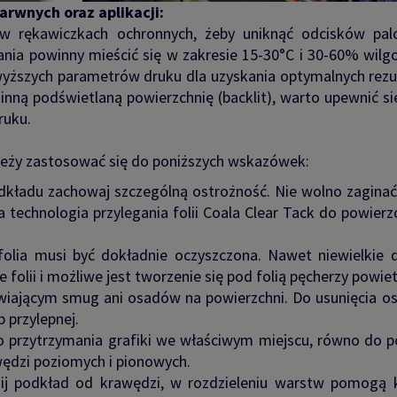
arwnych oraz aplikacji:
w rękawiczkach ochronnych, żeby uniknąć odcisków pa
ia powinny mieścić się w zakresie 15-30°C i 30-60% wilgo
wyższych parametrów druku dla uzyskania optymalnych rezu
 inną podświetlaną powierzchnię (backlit), warto upewnić si
ruku.
należy zastosować się do poniższych wskazówek:
odkładu zachowaj szczególną ostrożność. Nie wolno zaginać 
 technologia przylegania folii Coala Clear Tack do powierz
folia musi być dokładnie oczyszczona. Nawet niewielkie d
folii i możliwe jest tworzenie się pod folią pęcherzy powiet
wiającym smug ani osadów na powierzchni. Do usunięcia os
 przylepnej.
do przytrzymania grafiki we właściwym miejscu, równo do p
wędzi poziomych i pionowych.
nij podkład od krawędzi, w rozdzieleniu warstw pomogą 