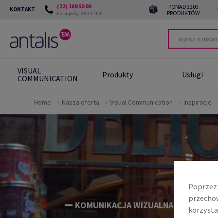
(22) 189 50 00
PONAD 3200
KONTAKT
PRODUKTÓW
Pracujemy: 8:00-17:00
VISUAL
Produkty
Usługi
COMMUNICATION
Home
Nasza oferta
Visual Communication
Inspiracje
Zrównoważony
Green
rozwój
Zrów
Zrów
kont
Poprzez 
przechow
KOMUNIKACJA WIZUALNA, APLIKACJ
korzysta