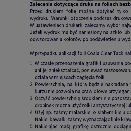
Zalecenia dotyczące druku na foliach bezb
Przed drukiem folię można dotykać tylko 
wydruku. Warunki otoczenia podczas drukowan
W ustawieniach drukarki zalecamy wybór naj
Jeżeli wydruk ma być naniesiony na szkło lub
odwzorowania kolorów po podświetleniu wyd
W przypadku aplikacji folii Coala Clear Tack 
W czasie przenoszenia grafik i usuwania p
ani jej zniekształcać, ponieważ zastosowana
działa w miejscach zagięcia folii.
Powierzchnia, na którą będzie nakładana 
kurzu nie pozwolą na prawidłowe przyleganie 
Oczyść powierzchnię środkiem nie pozosta
drobinek można użyć rolki antystatycznej lub
Użyj np. taśmy malarskiej o słabym kleju 
Naklej kawałki taśmy wyznaczając linie kra
Naklejając małą grafikę ostrożnie odciąg