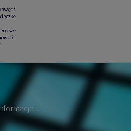
krawędź
cieczkę
ierwsze
owoli i
.
nformacje i