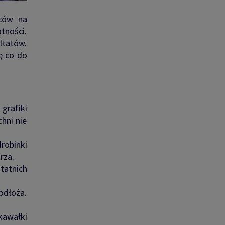
lców na
tności.
ltatów.
ę co do
grafiki
chni nie
robinki
rza.
tatnich
odłoża.
kawałki