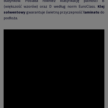
budynków. Posiada również klasyfikację palności B
(większość wzorów) oraz D według norm EuroClass.
Klej
solwentowy
gwarantuje świetną przyczepność
laminatu
do
podłoża.