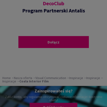
DecoClub
Program Partnerski Antalis
Dołącz
Home
Nasza oferta
Visual Communication
Inspiracje
Inspiracje
Inspiracje
Coala Interior Film
Zainspirowałeś się?
Załóż konto, aby regularnie otrzymywać ciekawe informacje i korzystne
oferty!