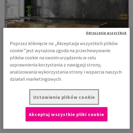
Odrzucenie wszystkich
Poprzez kliknięcie na „Akceptacja wszystkich plików
cookie” jest wyrażona zgoda na przechowywanie
plików cookie na swoim urządzeniu w celu
usprawnienia korzystania z nawigacji strony,
analizowania wykorzystania strony i wsparcia naszych
działań marketingowych.
Meble
Nie wyrzucaj swoich starych biurek! Pokryj je
laminatem
z
Ustawienia plików cookie
kolekcji „Skóry”! Jeśli twoje ściany wymagają przemalowania
pokryj je
laminatem
z kolekcji
„Tkaniny”
a otrzymasz
Akceptuj wszystkie pliki cookie
zupełnie nowe wnętrze bez konieczności zamykania sklepu,
czy hotelu.