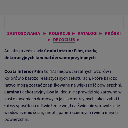
ZASTOSOWANIA
►
KOLEKCJE
►
KATALOGI
►
PRÓBKI
►
DECOCLUB
►
Antalis przedstawia
Coala Interior Film
, markę
dekoracyjnych laminatów samoprzylepnych
.
Coala Interior Film
to 471 niepowtarzalnych wzorów i
kolorów o bardzo realistycznych teksturach, które bardzo
łatwo mogą zostać zaaplikowane na większość powierzchni.
Laminat
dekoracyjny
Coala
idealnie sprawdzi się zarówno w
zastosowaniach domowych jak i komercyjnych jako szybki i
łatwy sposób na odświeżenie wnętrz. Świetnie sprawdzą się
w odświeżeniu ścian, mebli, paneli ściennych i wielu innych
powierzchni.