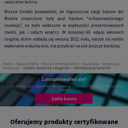
neutralne kolory.
Można śmiało powiedzieć, że tegoroczne targi Salone del
Mobile stworzone były pod hasłem “zrównoważonego
rozwoju”, co było widoczne w większości prezentowanych
mebli, jak i całych wnętrz. W kolejnej 60. edycji włoskich
targów, które odbędą się wiosną 2022 roku, nacisk na meble
wykonane w duchu eco, ma przybrać na sile jeszcze bardziej.
Home
Nasza oferta
Visual Communication
Inspiracje
Inspiracje
Inspiracje
Ciepłe wnętrza i wygoda – dzisiejszy priorytet
Zainspirowałeś się?
Załóż konto, aby regularnie otrzymywać ciekawe informacje i korzystne
oferty!
Załóż konto
Oferujemy produkty certyfikowane