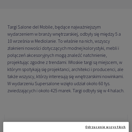
Targi Salone del Mobile, będące najważniejszym
wydarzeniem w branży wnętrzarskiej, odbyły się między 5 a
10 września w Mediolanie. To właśnie na nich, wszyscy
złaknieni nowości dotyczących modnej kolorystyki, mebli i
połączeń akcesoryjnych mogą znaleźć natchnienie,
projektując zgodne z trendami. Włoskie targi są miejscem, w
którym spotykają się projektanci, architekci i producenci, ale
także wszyscy, którzy interesują się wnętrzarskimi nowinkami.
W wydarzeniu Supersalone wzięło udział około 60 tys.
zwiedzających i około 425 marek. Targi odbyły się w 4 halach.
Odrzucenie wszystkich