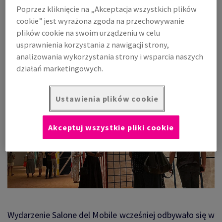
Poprzez kliknięcie na „Akceptacja wszystkich plików
Co zmieniła pandemia koronawirusa?
cookie” jest wyrażona zgoda na przechowywanie
plików cookie na swoim urządzeniu w celu
usprawnienia korzystania z nawigacji strony,
analizowania wykorzystania strony i wsparcia naszych
działań marketingowych.
Ustawienia plików cookie
Akceptuj wszystkie pliki cookie
Wydarzenie Salone del Mobile wcześniej odbywało się w