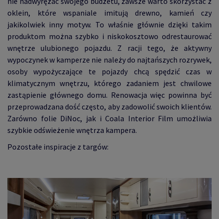
nie nadwyrężać swojego budżetu, zawsze warto skorzystać z
oklein, które wspaniale imitują drewno, kamień czy
jakikolwiek inny motyw. To właśnie głównie dzięki takim
produktom można szybko i niskokosztowo odrestaurować
wnętrze ulubionego pojazdu. Z racji tego, że aktywny
wypoczynek w kamperze nie należy do najtańszych rozrywek,
osoby wypożyczające te pojazdy chcą spędzić czas w
klimatycznym wnętrzu, którego zadaniem jest chwilowe
zastąpienie głównego domu. Renowacja więc powinna być
przeprowadzana dość często, aby zadowolić swoich klientów.
Zarówno folie DiNoc, jak i Coala Interior Film umożliwia
szybkie odświeżenie wnętrza kampera.
Pozostałe inspiracje z targów: