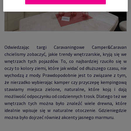
Odwiedzając targi Caravaningowe Camper&Caravan
chcielismy zobaczyć, jakie trendy wnętrzarskie, kryją się we
wnętrzach tych pojazdów. To, co najbardziej rzuciło się w
oczy to kolory ziemi, które jak widać od dłuższego czasu, nie
wychodzą z mody. Prawdopodobnie jest to związane z tym,
że nierzadko wybierając kamper czy przyczepę kempingową
stawiamy miejsca zielone, naturalne, które koją i dają
możliwość odpoczynku od codziennych trosk. Dlatego też we
wnętrzach tych można było znaleźć wiele drewna, które
idealnie wpisuje się w naturalne otoczenie. Gdzieniegdzie
można było dojrzeć również akcenty jasnego marmuru.