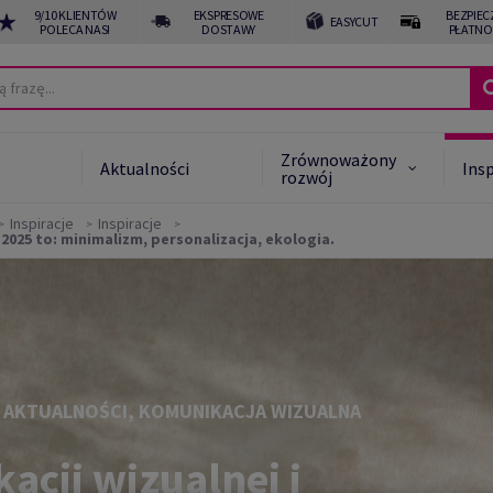
9/10 KLIENTÓW
EKSPRESOWE
BEZPIEC
EASYCUT
POLECA NAS!
DOSTAWY
PŁATNO
Zrównoważony
Aktualności
Insp
rozwój
Inspiracje
Inspiracje
2025 to: minimalizm, personalizacja, ekologia.
 Star System™
noważone alternatywy
noważony rozwój -
akt
, AKTUALNOŚCI, KOMUNIKACJA WIZUALNA
cji wizualnej i