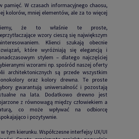
 pamięć. W czasach informacyjnego chaosu,
iej kolorów, mniej elementów, ale za to więcej
iemy, że to właśnie te proste,
ieprzytłaczające wzory cieszą się największym
ainteresowaniem. Klienci szukają obecnie
ozwiązań, które wyróżniają się elegancją i
onadczasowym stylem – dlatego najczęściej
ybieranymi wzorami np. spośród naszej oferty
olii architektonicznych są przede wszystkim
onokolory oraz kolory drewna. Te proste
ybory gwarantują uniwersalność i pozostają
ktualne na lata. Dodatkowo drewno jest
ojarzone z równowagą między człowiekiem a
aturą, co może wpływać na odbiorcę
spokajająco i pozytywnie.
e w tym kierunku. Współczesne interfejsy UX/UI