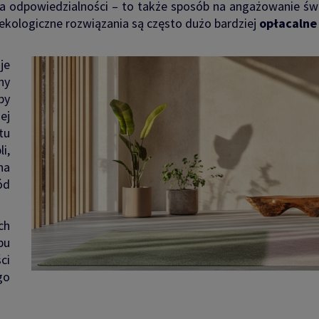
ia odpowiedzialności – to także sposób na angażowanie ś
, ekologiczne rozwiązania są często dużo bardziej
opłacalne
je
ny
by
ej
tu
i,
na
ód
ch
pu
ci
go