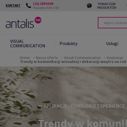
(22) 189 50 00
PONAD 3200
KONTAKT
PRODUKTÓW
Pracujemy: 8:00-17:00
VISUAL
Produkty
Usługi
COMMUNICATION
Home
Nasza oferta
Visual Communication
Inspiracje
Trendy w komunikacji wizualnej i dekoracji wnętrz na rok 
Zrównoważony
Green
rozwój
Zrów
Zrów
kont
APLIKACJE, CONSUMER EXPERIENCE
Trendy w komunika