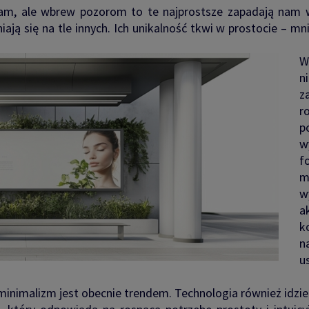
am, ale wbrew pozorom to te najprostsze zapadają nam w
ają się na tle innych. Ich unikalność tkwi w prostocie – mn
W
n
z
r
p
w
f
m
w
a
k
n
u
 minimalizm jest obecnie trendem. Technologia również idzi