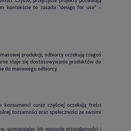
ności. Czyste, przejrzyste projekty pozwalają
m kontekście to zasada "design for use" –
e masowej produkcji, odbiorcy oczekują czegoś
larne staje się dostosowywanie produktów do
 nie do masowego odbiorcy.
e konsumenci coraz częściej oczekują treści
silnej tożsamości oraz społeczności ze swoimi
, wzmacniając ich poczucie przynależności i