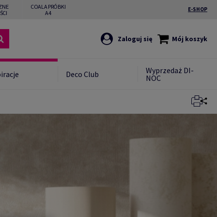
ZNE
COALA PRÓBKI
E-SHOP
ŚCI
A4
Zaloguj się
Mój koszyk
Wyprzedaż DI-
iracje
Deco Club
NOC
Zamknij