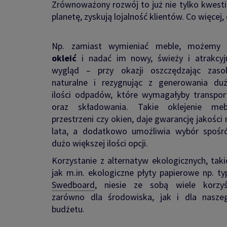
Zrównoważony rozwój to już nie tylko kwest
planetę, zyskują lojalność klientów. Co więcej
Np. zamiast wymieniać meble, możemy 
okleić
i nadać im nowy, świeży i atrakcyj
wygląd – przy okazji oszczędzając zaso
naturalne i rezygnując z generowania duż
ilości odpadów, które wymagałyby transpor
oraz składowania. Takie oklejenie mebl
przestrzeni czy okien, daje gwarancję jakości 
lata, a dodatkowo umożliwia wybór spośr
dużo większej ilości opcji.
Korzystanie z alternatyw ekologicznych, taki
jak m.in. ekologiczne płyty papierowe np. ty
Swedboard
, niesie ze sobą wiele korzyś
zarówno dla środowiska, jak i dla nasze
budżetu.