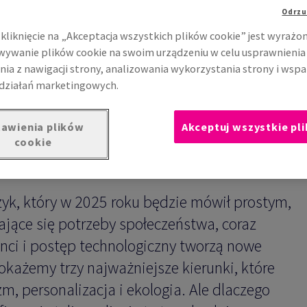
na rok 2025 to:
Odrzu
kliknięcie na „Akceptacja wszystkich plików cookie” jest wyrażo
nalizacja, ekologia.
ywanie plików cookie na swoim urządzeniu w celu usprawnienia
nia z nawigacji strony, analizowania wykorzystania strony i wspa
działań marketingowych.
awienia plików
Akceptuj wszystkie pli
cookie
yk, który w 2025 roku będzie mówił prostym,
jące się potrzeby społeczeństwa, coraz
ci i postęp technologiczny tworzą nowe
okażemy trzy najważniejsze kierunki, które
 personalizacja i ekologia. Ale dlaczego