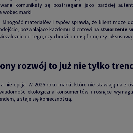
izowane komunikaty są postrzegane jako bardziej aute
a wobec marki.
. Mnogość materiałów i typów sprawia, że klient może dob
odejście, pozwalające każdemu klientowi na
stworzenie 
i. Niezależnie od tego, czy chodzi o małą firmę czy luksusow
ny rozwój to już nie tylko trend
a nie opcja. W 2025 roku marki, które nie stawiają na zr
 świadomość ekologiczna konsumentów i rosnące wymagani
rendem, a staje się koniecznością.