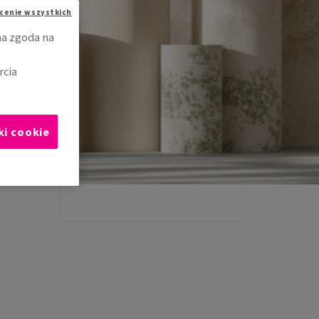
cenie wszystkich
na zgoda na
rcia
ki cookie