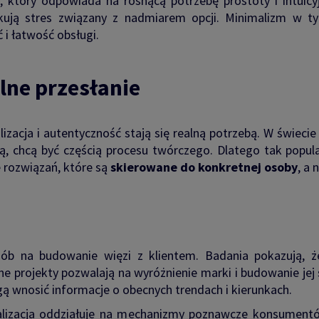
l, który odpowiada na rosnącą potrzebę prostoty i intuicyj
kują stres związany z nadmiarem opcji. Minimalizm w ty
 i łatwość obsługi.
alne przesłanie
lizacja i autentyczność stają się realną potrzebą. W świeci
ją, chcą być częścią procesu twórczego. Dlatego tak popu
e rozwiązań, które są
skierowane do konkretnej osoby
, a
sób na budowanie więzi z klientem. Badania pokazują, ż
 projekty pozwalają na wyróżnienie marki i budowanie jej 
ą wnosić informacje o obecnych trendach i kierunkach.
lizacja oddziałuje na mechanizmy poznawcze konsumentów