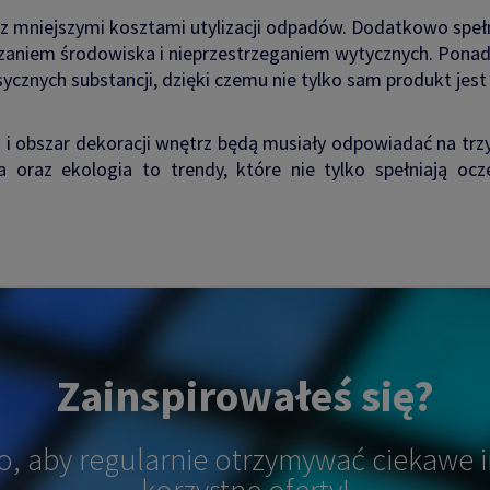
ę z mniejszymi kosztami utylizacji odpadów. Dodatkowo spe
zaniem środowiska i nieprzestrzeganiem wytycznych. Ponad
sycznych substancji, dzięki czemu nie tylko sam produkt jest 
 i obszar dekoracji wnętrz będą musiały odpowiadać na trzy
ja oraz ekologia to trendy, które nie tylko spełniają oc
Zainspirowałeś się?
o, aby regularnie otrzymywać ciekawe i
korzystne oferty!