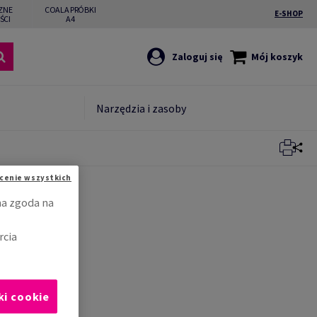
ZNE
COALA PRÓBKI
E-SHOP
ŚCI
A4
Zaloguj się
Mój koszyk
Narzędzia i zasoby
cenie wszystkich
na zgoda na
rcia
ki cookie