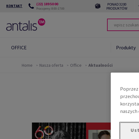
(22) 189 50 00
PONAD 3200
KONTAKT
PRODUKTÓW
Pracujemy: 8:00-17:00
OFFICE
Produkty
Home
Nasza oferta
Office
Aktualności
Poprzez 
przechow
korzysta
naszych 
Ust