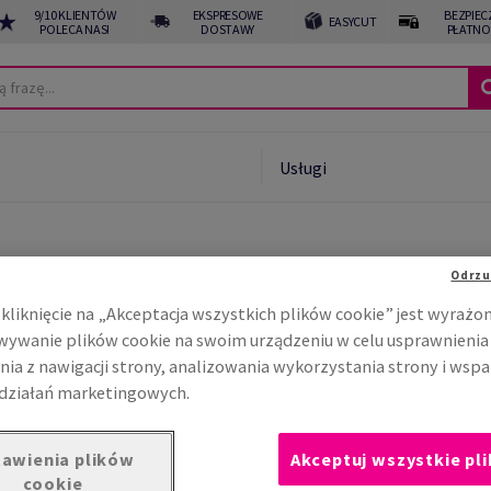
9/10 KLIENTÓW
EKSPRESOWE
BEZPIEC
EASYCUT
POLECA NAS!
DOSTAWY
PŁATNO
Usługi
Odrzu
Aktualności - Office
kliknięcie na „Akceptacja wszystkich plików cookie” jest wyrażo
ywanie plików cookie na swoim urządzeniu w celu usprawnienia
nia z nawigacji strony, analizowania wykorzystania strony i wspa
Wszystkie
Aktualności
Wydarzenia
działań marketingowych.
awienia plików
Akceptuj wszystkie pli
cookie