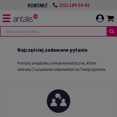
(22) 189 50 00
KONTAKT
TA
WIĄZANIA ESG
Najczęściej zadawane pytania
Poniżej znajdziesz sekcje tematyczne, które
ułatwią Ci uzyskanie odpowiedzi na Twoje pytanie.
POWIEDZIALNEJ
I
ICATION
CIA
E
HRONIMY