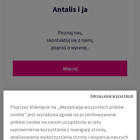
Antalis i ja
SKONAŁOŚCI
Poznaj nas,
skontaktuj się z nami,
 W PRAKTYCE ESG
poproś o wycenę...
Więcej
Odrzucenie wszystkich
Poprzez kliknięcie na „Akceptacja wszystkich plików
cookie” jest wyrażona zgoda na przechowywanie
plików cookie na swoim urządzeniu w celu
usprawnienia korzystania z nawigacji strony,
analizowania wykorzystania strony i wsparcia naszych