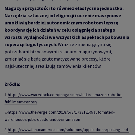
Magazyn przyszłości to również elastyczna jednostka.
Narzędzia sztucznej inteligencji i uczenie maszynowe
umożliwią bardziej autonomicznym robotom lepszą
koordynację ich działań w celu osiągnięcia stałego
wzrostu wydajności we wszystkich aspektach pakowania
i operacji logistycznych
. Wraz ze zmieniającymi się
potrzebami biznesowymi i stanami magazynowymi,
zmieniać się będą zautomatyzowane procesy, które
najskuteczniej zrealizują zamówienia klientów.
Źródła:
1-
https://www.waredock.com/magazine/what-is-amazon-robotic-
fulfillment-center/
2-
https://www.theverge.com/2018/5/8/17331250/automated-
warehouses-jobs-ocado-andover-amazon
3-
https://www.fanucamerica.com/solutions/applications/picking-and-