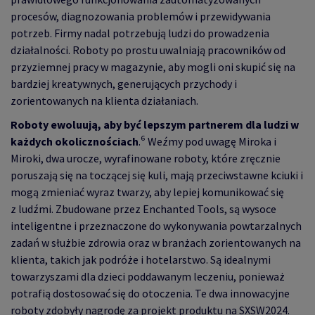
procesów, diagnozowania problemów i przewidywania
potrzeb. Firmy nadal potrzebują ludzi do prowadzenia
działalności. Roboty po prostu uwalniają pracowników od
przyziemnej pracy w magazynie, aby mogli oni skupić się na
bardziej kreatywnych, generujących przychody i
zorientowanych na klienta działaniach.
Roboty ewoluują, aby być lepszym partnerem dla ludzi w
każdych okolicznościach
.⁶ Weźmy pod uwagę Miroka i
Miroki, dwa urocze, wyrafinowane roboty, które zręcznie
poruszają się na toczącej się kuli, mają przeciwstawne kciuki i
mogą zmieniać wyraz twarzy, aby lepiej komunikować się
z ludźmi. Zbudowane przez Enchanted Tools, są wysoce
inteligentne i przeznaczone do wykonywania powtarzalnych
zadań w służbie zdrowia oraz w branżach zorientowanych na
klienta, takich jak podróże i hotelarstwo. Są idealnymi
towarzyszami dla dzieci poddawanym leczeniu, ponieważ
potrafią dostosować się do otoczenia. Te dwa innowacyjne
roboty zdobyły nagrodę za projekt produktu na SXSW2024.