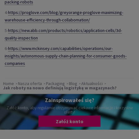
packing-robots
4-
https://proglove.com/blog/greyorange-proglove-maximizing-
warehouse-efficiency-through-collabomation/
5-
https://new.abb.com/products/robotics/application-cells/3d-
quality-inspection
6-
https://www.mckinsey.com/capabilities/operations/our-
insights/autonomous-supply-chain-planning-for-consumer-goods-
companies
Home
Nasza oferta
Packaging
Blog
Aktualności
Jak roboty na nowo definiują logistykę w magazynach?
Zainspirowałeś się?
Załóż konto, aby regularnie otrzymywać ciekawe informacje i korzystne
oferty!
Załóż konto