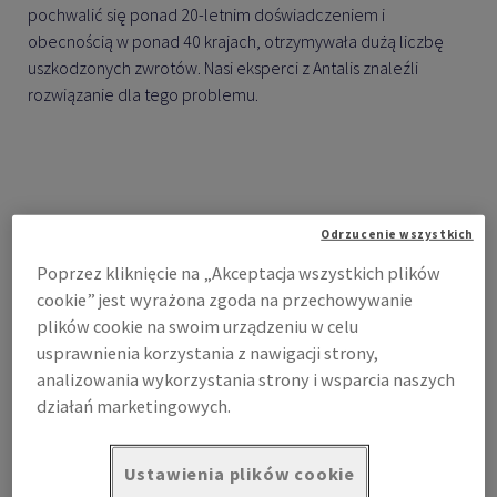
pochwalić się ponad 20-letnim doświadczeniem i
obecnością w ponad 40 krajach, otrzymywała dużą liczbę
uszkodzonych zwrotów. Nasi eksperci z Antalis znaleźli
rozwiązanie dla tego problemu.
Klient
Odrzucenie wszystkich
Poprzez kliknięcie na „Akceptacja wszystkich plików
Milesman, producent i sprzedawca kompaktowych laserów
cookie” jest wyrażona zgoda na przechowywanie
diodowych do trwałego usuwania owłosienia, ma ponad 20-
plików cookie na swoim urządzeniu w celu
letnie doświadczenie i działa w ponad 40 krajach. Dostarcza
usprawnienia korzystania z nawigacji strony,
sprzęt klientom końcowym, zazwyczaj na zasadzie wynajmu
analizowania wykorzystania strony i wsparcia naszych
lub leasingu.
działań marketingowych.
Oznacza to, że po zakończeniu umowy klienci muszą zwrócić
sprzęt - i tu pojawiły się problemy: z powodu niewłaściwego
Ustawienia plików cookie
opakowania do transportu marka otrzymywała ogromną