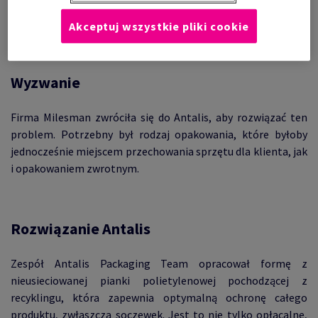
ilość uszkodzonych elementów, zwłaszcza części soczewek
laserowych.
Akceptuj wszystkie pliki cookie
Wyzwanie
Firma Milesman zwróciła się do Antalis, aby rozwiązać ten
problem. Potrzebny był rodzaj opakowania, które byłoby
jednocześnie miejscem przechowania sprzętu dla klienta, jak
i opakowaniem zwrotnym.
Rozwiązanie Antalis
Zespół Antalis Packaging Team opracował formę z
nieusieciowanej pianki polietylenowej pochodzącej z
recyklingu, która zapewnia optymalną ochronę całego
produktu, zwłaszcza soczewek. Jest to nie tylko opłacalne,