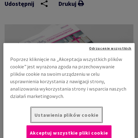
Udostępnij
Drukuj
Odrzucenie wszystkich
Poprzez kliknięcie na „Akceptacja wszystkich plików
cookie” jest wyrażona zgoda na przechowywanie
plików cookie na swoim urządzeniu w celu
usprawnienia korzystania z nawigacji strony,
analizowania wykorzystania strony i wsparcia naszych
działań marketingowych.
Nowy katalog produktów opakowaniowych Antalis
Ustawienia plików cookie
2025/2026 jest już dostępny. Znajdziesz w nim kompleksowy
przegląd rozwiązań dla e-commerce i logistyki – od
kartonów i materiałów ochronnych po praktyczne akcesoria
Akceptuj wszystkie pliki cookie