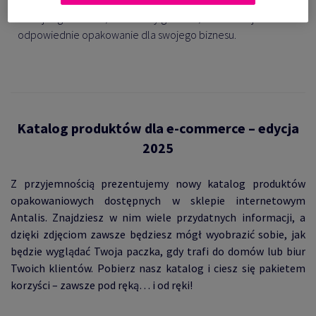
do pakowania. Sprawdź szczegółowe parametry produktów,
takie jak gramatura, format czy grubość, i łatwo znajdź
odpowiednie opakowanie dla swojego biznesu.
Katalog produktów dla e-commerce – edycja
2025
Z przyjemnością prezentujemy nowy katalog produktów
opakowaniowych dostępnych w sklepie internetowym
Antalis. Znajdziesz w nim wiele przydatnych informacji, a
dzięki zdjęciom zawsze będziesz mógł wyobrazić sobie, jak
będzie wyglądać Twoja paczka, gdy trafi do domów lub biur
Twoich klientów. Pobierz nasz katalog i ciesz się pakietem
korzyści – zawsze pod ręką… i od ręki!