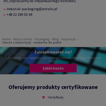
AP
,
zapraszamy do indywidualnego kontaktu.
industial-packaging@antalis.pl
+48 22 189 50 44
Home
Nasza oferta
Packaging
Blog
Inspiracje
Zwrot z inwestycji - owijarka do palet
Zainspirowałeś się?
Załóż konto, aby regularnie otrzymywać ciekawe informacje i korzystne
oferty!
Załóż konto
Oferujemy produkty certyfikowane
Certyfikaty