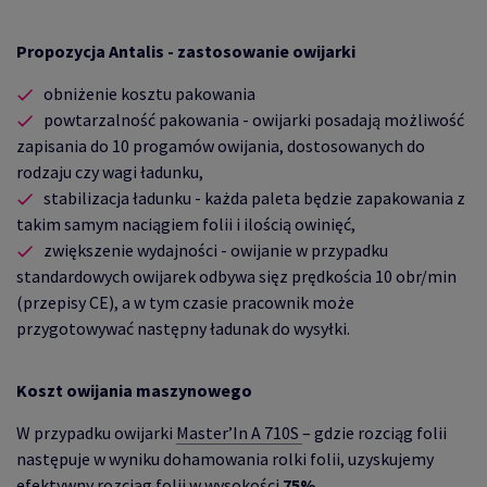
Propozycja Antalis - zastosowanie owijarki
obniżenie kosztu pakowania
powtarzalność pakowania
- owijarki posadają możliwość
zapisania do 10 progamów owijania, dostosowanych do
rodzaju czy wagi ładunku,
stabilizacja ładunku
- każda paleta będzie zapakowania z
takim samym naciągiem folii i ilością owinięć,
zwiększenie wydajności
- owijanie w przypadku
standardowych owijarek odbywa sięz prędkościa 10 obr/min
(przepisy CE), a w tym czasie pracownik może
przygotowywać następny ładunak do wysyłki.
Koszt owijania maszynowego
W przypadku owijarki
Master’In A 710S
– gdzie rozciąg folii
następuje w wyniku dohamowania rolki folii, uzyskujemy
efektywny rozciąg folii w wysokości
75%.