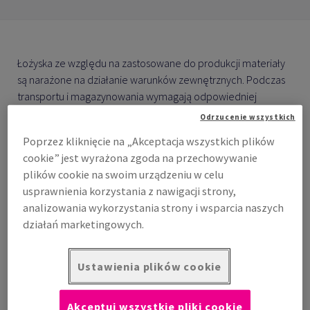
Łożyska ze względu na zastosowane do produkcji materiały
są narażone na działanie warunków zewnętrznych. Podczas
transportu i magazynowania wymagają odpowiedniej
ochrony antykorozyjnej. Bardzo często spotykaną metodą
Odrzucenie wszystkich
zabezpieczenia jest poddawane łożysk olejowaniu.
Poprzez kliknięcie na „Akceptacja wszystkich plików
Procesowi który, z jednej strony jest szkodliwy dla
cookie” jest wyrażona zgoda na przechowywanie
środowiska, a z drugiej powoduje konieczność jego
plików cookie na swoim urządzeniu w celu
oczyszczenia przed montażem.
usprawnienia korzystania z nawigacji strony,
analizowania wykorzystania strony i wsparcia naszych
działań marketingowych.
Ustawienia plików cookie
Folia antykorozyjna do zabezpieczania łożysk
-
VCI Bearing Tape
Akceptuj wszystkie pliki cookie