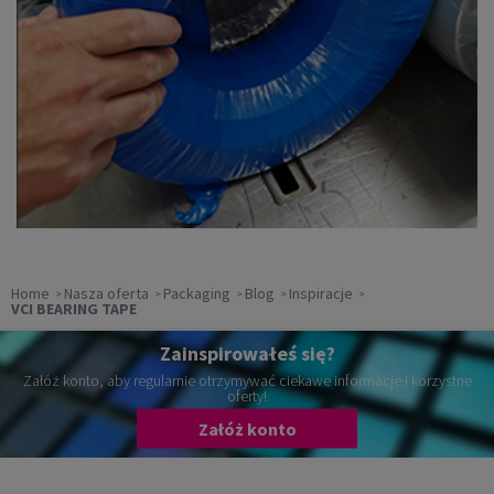
Home
Nasza oferta
Packaging
Blog
Inspiracje
VCI BEARING TAPE
Zainspirowałeś się?
Załóż konto, aby regularnie otrzymywać ciekawe informacje i korzystne
oferty!
Załóż konto