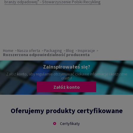
branży odpadowej” - Stowarzyszenie Polski Recykling
Home
Nasza oferta
Packaging
Blog
Inspiracje
Rozszerzona odpowiedzialność producenta
Zainspirowałeś się?
Załóż konto, aby regularnie otrzymywać ciekawe informacje i korzystne
oferty!
Załóż konto
Oferujemy produkty certyfikowane
Certyfikaty