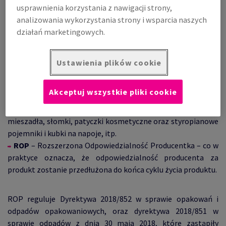
obowiązywać już od 1 stycznia 2021r.
usprawnienia korzystania z nawigacji strony,
Zamiany te dotyczyły konieczność rejestracji w
BDO
(Baza
analizowania wykorzystania strony i wsparcia naszych
Danych Odpadowych tj. Rejestr-BDO oraz moduły ewidencji i
działań marketingowych.
sprawozdawczości, który został uruchomiony od 1 stycznia
2020), a także regulacji
SUP i ROP
, którym podlegamy jako
Ustawienia plików cookie
kraj członkowski UE.
SUP
– Single Use Plastics – regulacja, która weszła w życie
Akceptuj wszystkie pliki cookie
już w lipcu 2021 roku i dotyczy zakazu obrotu produktami
jednorazowego użytku takimi jak: sztućce, talerze,
mieszadła, słomki, patyczki kosmetyczne oraz styropianowe
pojemniki i kubki na napoje, itp.
ROP
– Rozszerzona Odpowiedzialność Producentka – co w
praktyce oznacza, że odpowiedzialność producenta za
produkt zostanie przedłużona do końca cyklu życia produktu.
ROP reguluje Dyrektywa 2018/852 w sprawie opakowań i
odpadów opakowaniowych, oraz dyrektywa 2018/851 w
sprawie odpadów z dnia 30 maja 2018, które zastąpiły