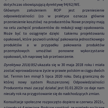
dotychczas obowiązującą dyrektywę 94/62/WE.
Głównym założeniem ROP jest przeniesienie
odpowiedzialności (co w praktyce oznacza głównie
przeniesienie kosztów) na producentów. Nowe przepisy mają
na celu zachęcić producentów do redukcji wagi opakowania.
Może być to osiągnięte dzięki takiemu projektowaniu
opakowań, które pozwoli uniknąć pakowania jednostkowego
produktów a w przypadku pakowania produktów
przemysłowych umożliwi ponowne wykorzystanie
opakowań, ich naprawę lub przetworzenie.
Dyrektywa 2018/852
ukazała się w 30 maja 2018 roku i miała
zostać wprowadzona w życie w prawie polskim w ciągu dwóch
lat. Termin ten minął 5 lipca 2020 roku. Datą graniczną do
której nowy system Rozszerzonej Odpowiedzialności
Producenta musi zacząć działać jest 01.01.2023r co daje nam
niecały rok na przygotowanie się do nadchodzących zmian.
Konsultacje społeczne rozpoczęto dopiero w czerwcu 2021r.,
a trwały aż 4 miesiące. Podczas spotkań, ze względu na liczne