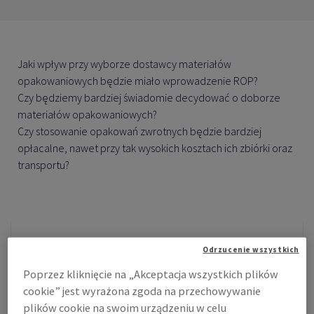
Jaki wpływ przy wyborze dostawcy materiałów
opakowaniowych będzie miało wprowadzenie ROP?
Czy będziemy bardziej świadomie decydować o doborze
materiałów opakowaniowych?
Czy stosowanie opakowań zwrotnych będzie bardziej
opłacalne, nawet przy tak wysokich kosztach ich zbiórki oraz
transportu?
Odrzucenie wszystkich
Zapowiadane od ubiegłego roku przez Ministerstwo Klimatu
Poprzez kliknięcie na „Akceptacja wszystkich plików
i Środowiska zmiany dotyczące odpadów opakowaniowych
cookie” jest wyrażona zgoda na przechowywanie
powoli wchodzą w życie. Część przepisów zaczęła
plików cookie na swoim urządzeniu w celu