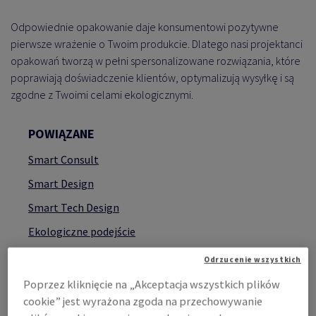
Odpowiednie opakowanie daje konsumentowi pozytywne
pierwsze wrażenie o Twoim produkcie. Dlatego nasi projektanci
opakowań tworzą w pełni spersonalizowane rozwiązania, które
poprawiają doświadczenie klientów, optymalizują wysyłkę i są
zgodne z Twoimi celami ekologicznymi.
POWIĄZANE
Smart Consult
Smart Design
Smart Tech Design
Ekologiczne podejście
Odrzucenie wszystkich
Poprzez kliknięcie na „Akceptacja wszystkich plików
cookie” jest wyrażona zgoda na przechowywanie