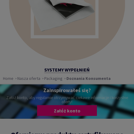
SYSTEMY WYPEŁNIEŃ
Home
Nasza oferta
Packaging
Doznania Konsumenta
Zainspirowałeś się?
Załóż konto, aby regularnie otrzymywać ciekawe informacje i korzystne
oferty!
Załóż konto