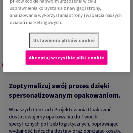
plików cookie na swoim urządzeniu w celu
usprawnienia korzystania z nawigacji strony,
analizowania wykorzystania strony i wsparcia naszych
działań marketingowych.
Ustawienia plików cookie
Akceptuj wszystkie pliki cookie
Zoptymalizuj swój proces dzięki
spersonalizowanym opakowaniom.
W naszych Centrach Projektowania Opakowań
dostosowujemy opakowania do Twoich
specyficznych potrzeb logistycznych, poprawiając
wydajność łańcucha dostaw oraz obniżając koszty.