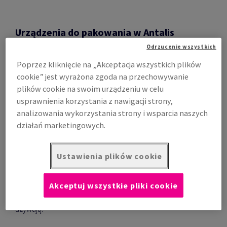
Urządzenia do pakowania w Antalis
Odrzucenie wszystkich
Oferowane urządzenia zapewniają wsparcie na każdym
Poprzez kliknięcie na „Akceptacja wszystkich plików
etapie procesu pakowania, w tym przy transportowaniu,
cookie” jest wyrażona zgoda na przechowywanie
formowaniu i zamykaniu opakowań, amortyzacji i
plików cookie na swoim urządzeniu w celu
wypełnianiu, spinaniu, owijaniu palet i wielu innych
usprawnienia korzystania z nawigacji strony,
czynnościach. Oferujemy urządzenia wiodących
analizowania wykorzystania strony i wsparcia naszych
światowych marek takich jak Siat, Hüdig & Rocholz,
działań marketingowych.
Ranpack, Pregis, Sealed Air oraz w pełni spersonalizowane
rozwiązania dopasowane do potrzeb klienta.
Ustawienia plików cookie
Rozwiązania te niewątpliwie oferują wiele korzyści dla
przedsiębiorstw, które chcą po raz pierwszy wprowadzić
zautomatyzowane urządzenia i systemy lub też
Akceptuj wszystkie pliki cookie
udoskonalić urządzenia i systemy, których obecnie
używają.