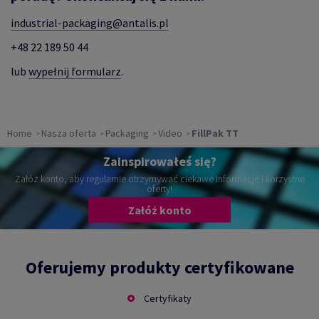
industrial-packaging@antalis.pl
+48 22 189 50 44
lub
wypełnij formularz
.
Home
Nasza oferta
Packaging
Video
FillPak TT
Zainspirowałeś się?
Załóż konto, aby regularnie otrzymywać ciekawe informacje i korzystne
oferty!
Załóż konto
Oferujemy produkty certyfikowane
Certyfikaty