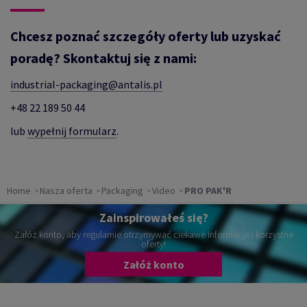
Chcesz poznać szczegóły oferty lub uzyskać
poradę? Skontaktuj się z nami:
industrial-packaging@antalis.pl
+48 22 189 50 44
lub
wypełnij formularz
.
Home
Nasza oferta
Packaging
Video
PRO PAK'R
Zainspirowałeś się?
Załóż konto, aby regularnie otrzymywać ciekawe informacje i korzystne
oferty!
Załóż konto