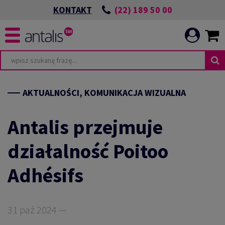
(22) 189 50 00
KONTAKT
TA
WIĄZANIA ESG
AKTUALNOŚCI, KOMUNIKACJA WIZUALNA
Antalis przejmuje
działalność Poitoo
POWIEDZIALNEJ
I
Adhésifs
ICATION
CIA
E
31 paź 2024 —
HRONIMY