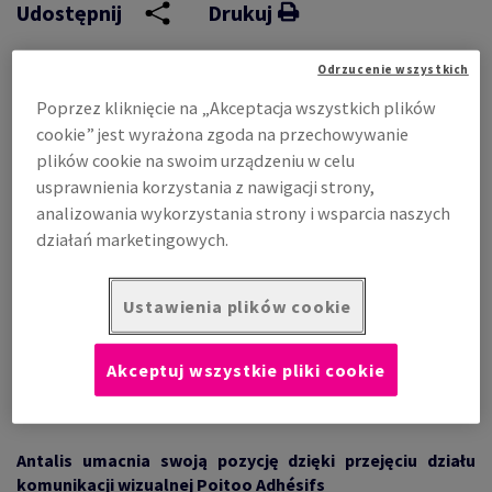
Udostępnij
Drukuj
Odrzucenie wszystkich
SKONAŁOŚCI
Poprzez kliknięcie na „Akceptacja wszystkich plików
Antalis, europejski lider w dystrybucji papieru, opakowań i
cookie” jest wyrażona zgoda na przechowywanie
 W PRAKTYCE ESG
rozwiązań z zakresu komunikacji wizualnej, ogłasza przejęcie
plików cookie na swoim urządzeniu w celu
działalności prowadzonej przez firmę Poitoo Adhésifs,
usprawnienia korzystania z nawigacji strony,
jednego z kluczowych graczy na francuskim rynku rozwiązań
analizowania wykorzystania strony i wsparcia naszych
komunikacji wizualnej. Przejęcie to stanowi część działań
działań marketingowych.
Antalis mających na celu poszerzenie portfolio produktów
oraz wzmocnienie swojej obecności na rynku komunikacji
Ustawienia plików cookie
wizualnej we Francji.
Akceptuj wszystkie pliki cookie
Antalis umacnia swoją pozycję dzięki przejęciu działu
komunikacji wizualnej Poitoo Adhésifs