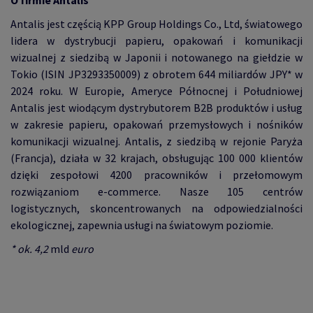
O firmie Antalis
Antalis jest częścią KPP Group Holdings Co., Ltd, światowego
lidera w dystrybucji papieru, opakowań i komunikacji
wizualnej z siedzibą w Japonii i notowanego na giełdzie w
Tokio (ISIN JP3293350009) z obrotem 644 miliardów JPY* w
2024 roku. W Europie, Ameryce Północnej i Południowej
Antalis jest wiodącym dystrybutorem B2B produktów i usług
w zakresie papieru, opakowań przemysłowych i nośników
komunikacji wizualnej. Antalis, z siedzibą w rejonie Paryża
(Francja), działa w 32 krajach, obsługując 100 000 klientów
dzięki zespołowi 4200 pracowników i przełomowym
rozwiązaniom e-commerce. Nasze 105 centrów
logistycznych, skoncentrowanych na odpowiedzialności
ekologicznej, zapewnia usługi na światowym poziomie.
* ok. 4,2
mld
euro