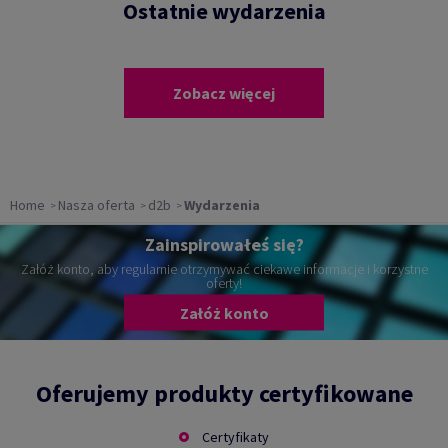
Ostatnie wydarzenia
Zobacz więcej
Home
Nasza oferta
d2b
Wydarzenia
Zainspirowałeś się?
Załóż konto, aby regularnie otrzymywać ciekawe informacje i korzystne
oferty!
Załóż konto
Oferujemy produkty certyfikowane
Certyfikaty