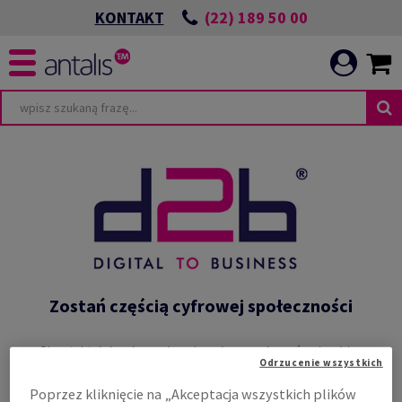
(22) 189 50 00
KONTAKT
Zostań częścią cyfrowej społeczności
Skontaktuj się z innymi osobami ze swojego środowiska.
Odrzucenie wszystkich
Podziel się pomysłami i najlepszymi praktykami, aby
Poprzez kliknięcie na „Akceptacja wszystkich plików
rozwijać swój biznes.