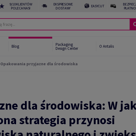
9/10 KLIENTÓW
EKSPRESOWE
BEZPIEC
EASYCUT
POLECA NAS!
DOSTAWY
PŁATNO
Packaging
Blog
O Antalis
Design Center
Opakowania przyjazne dla środowiska
ne dla środowiska: W jak
a strategia przynosi
iska naturalnego i zwięk