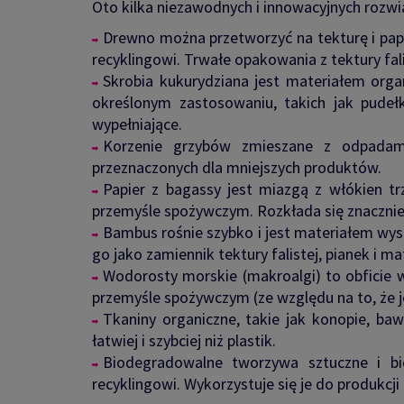
Oto kilka niezawodnych i innowacyjnych rozwi
Drewno można przetworzyć na tekturę i pap
recyklingowi. Trwałe opakowania z tektury fal
Skrobia kukurydziana jest materiałem or
określonym zastosowaniu, takich jak pudeł
wypełniające.
Korzenie grzybów zmieszane z odpadami
przeznaczonych dla mniejszych produktów.
Papier z bagassy jest miazgą z włókien t
przemyśle spożywczym. Rozkłada się znacznie s
Bambus rośnie szybko i jest materiałem wyso
go jako zamiennik tektury falistej, pianek i 
Wodorosty morskie (makroalgi) to obficie w
przemyśle spożywczym (ze względu na to, że je
Tkaniny organiczne, takie jak konopie, baw
łatwiej i szybciej niż plastik.
Biodegradowalne tworzywa sztuczne i bi
recyklingowi. Wykorzystuje się je do produkcji t