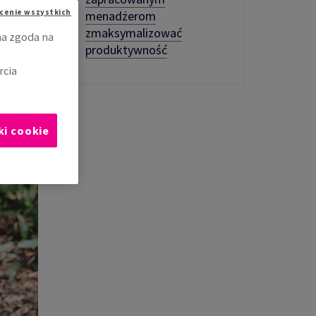
cenie wszystkich
menadżerom
zmaksymalizować
na zgoda na
produktywność
rcia
ki cookie