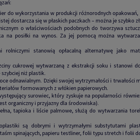
ązań:
ier do wykorzystania w produkcji różnorodnych opakowań, 
istej dostarcza się w płaskich paczkach – można je szybko 
ganicznym o właściwościach podobnych do tworzywa sztuc
ka na posiłki na wynos. Za jej pomocą można wytwarzać t
 rolniczymi stanowią opłacalną alternatywę jako mat
rzciny cukrowej wytwarzaną z ekstrakcji soku i stanowi
zybciej niż plastik.
ce odnawialnym. Dzięki swojej wytrzymałości i trwałości mo
materiałów formowanych z włókien papierowych.
ystępujący surowiec, który zyskuje na popularności równi
st organiczny i przyjazny dla środowiska).
ełna, tapioka i liście palmowe, służą do wytwarzania tore
oplastiki są dobrymi i wytrzymałymi substytutami pla
aśm spinających, papieru testliner, folii typu stretch i folii 