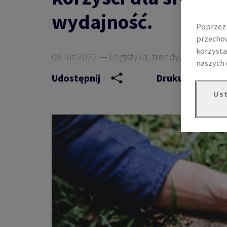
wydajność.
Poprzez 
przechow
korzysta
09 lut 2022 — Logistyka, trendy, innowacje
naszych 
Udostępnij
Drukuj
Ust