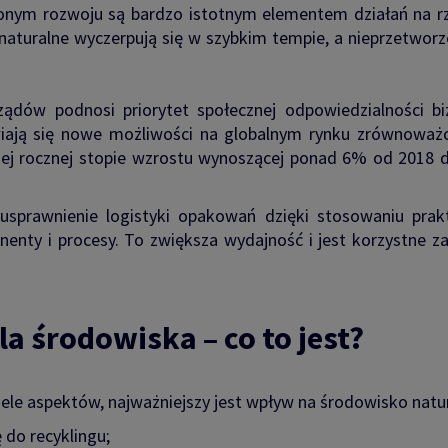
ym rozwoju są bardzo istotnym elementem działań na rz
 naturalne wyczerpują się w szybkim tempie, a nieprzetwor
ądów podnosi priorytet społecznej odpowiedzialności bi
wiają się nowe możliwości na globalnym rynku zrównoważ
ej rocznej stopie wzrostu wynoszącej ponad 6% od 2018 d
 usprawnienie logistyki opakowań dzięki stosowaniu pr
enty i procesy. To zwiększa wydajność i jest korzystne za
a środowiska – co to jest?
ele aspektów, najważniejszy jest wpływ na środowisko nat
do recyklingu;