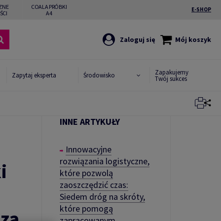
ZNE
COALA PRÓBKI
E-SHOP
ŚCI
A4
Zaloguj się
Mój koszyk
Zapakujemy
Zapytaj eksperta
Środowisko
Twój sukces
INNE ARTYKUŁY
Zamknij
Innowacyjne
rozwiązania logistyczne,
i
które pozwolą
zaoszczędzić czas:
Siedem dróg na skróty,
które pomogą
sza
zapracowanym