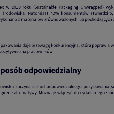
dex w 2019 roku (Sustainable Packaging Unwrapped) wy
la środowiska. Natomiast 42% konsumentów stwierdziło,
wykonano z materiałów zrównoważonych lub pochodzących z 
 pakowania daje przewagę konkurencyjną, która poprawia wi
a pozytywnie na pracowników.
sposób odpowiedzialny
owiska zaczyna się od odpowiedzialnego pozyskiwania sur
logiczne alternatywy. Można je włączyć do cyrkularnego ła