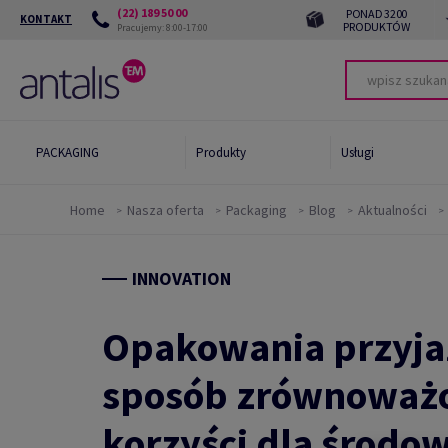
(22) 189 50 00
PONAD 3200
KONTAKT
PRODUKTÓW
Pracujemy: 8:00-17:00
PACKAGING
Produkty
Usługi
Home
Nasza oferta
Packaging
Blog
Aktualności
Narzędzia
INNOVATION
Chrońmy przyszłość
Green Star System
Opakowania przyjaz
Green Card
sposób zrównoważon
korzyści dla środow