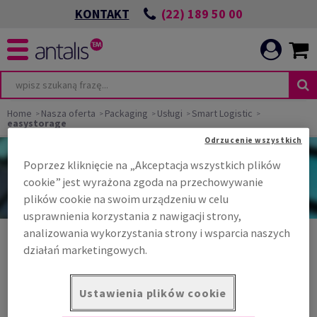
(22) 189 50 00
KONTAKT
Home
Nasza oferta
Packaging
Usługi
Smart Logistic
easystorage
Odrzucenie wszystkich
Zainspirowałeś się?
Poprzez kliknięcie na „Akceptacja wszystkich plików
Załóż konto, aby regularnie otrzymywać ciekawe informacje i korzystne
oferty!
cookie” jest wyrażona zgoda na przechowywanie
plików cookie na swoim urządzeniu w celu
Załóż konto
usprawnienia korzystania z nawigacji strony,
analizowania wykorzystania strony i wsparcia naszych
działań marketingowych.
Oferujemy produkty certyfikowane
Certyfikaty
Ustawienia plików cookie