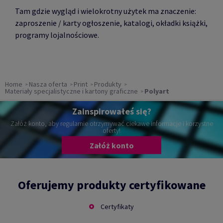
Tam gdzie wygląd i wielokrotny użytek ma znaczenie:
zaproszenie / karty ogłoszenie, katalogi, okładki książki,
programy lojalnościowe.
Home
Nasza oferta
Print
Produkty
Materiały specjalistyczne i kartony graficzne
Polyart
Zainspirowałeś się?
Załóż konto, aby regularnie otrzymywać ciekawe informacje i korzystne
oferty!
Załóż konto
Oferujemy produkty certyfikowane
Certyfikaty