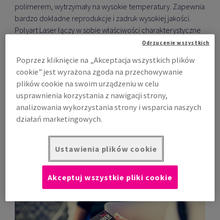
polimerem, wytrzymały na wysokie temperatury. Zapewnia
bardzo dokładne reprodukcje i zadruk wysokiej jakości.
Polyart Laser łączy w sobie właściwości charakterystyczne
dla papierów powlekanych z foliami regularnymi oferując
Odrzucenie wszystkich
nieograniczone możliwości techniczne i marketingowe.
Poprzez kliknięcie na „Akceptacja wszystkich plików
Pobierz kartę produktu Polyart Laser
cookie” jest wyrażona zgoda na przechowywanie
Praktyczne wskazówki dotyczące drukowania
plików cookie na swoim urządzeniu w celu
usprawnienia korzystania z nawigacji strony,
analizowania wykorzystania strony i wsparcia naszych
Zamów online
działań marketingowych.
Ustawienia plików cookie
Akceptuj wszystkie pliki cookie