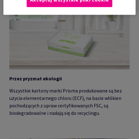
Przez pryzmat ekologii
Wszystkie kartony marki Prisma produkowane są bez
użycia elementarnego chloru (ECF), na bazie włókien
pochodzących z upraw certyfikowanych FSC, są
biodegradowalne i nadają się do recyclingu.