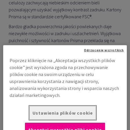
celulozy zachwycają niebieskim odcieniem bieli
pozwalającym uzyskać wyjątkowy kontrast zadruku. Kartony
Prisma są w standardzie certyfikowane FSC®.
Bardzo gładka powierzchnia jakości powlekanych daje
niezwykłe możliwości w zadruku i uszlachetnień. Wyjątkowa
pulchność i sztywność kartonów Prisma przekłada się na
wysoką jakość prac wykonanych na tych podłożach.
Odrzucenie wszystkich
Oprócz dwustronnie powlekanego kartonu Prisma 2SC
Poprzez kliknięcie na „Akceptacja wszystkich plików
będącego w ofercie standardowej, dostępne są również
cookie” jest wyrażona zgoda na przechowywanie
wersje : jednostronnie powlekana Prisma 1SC oraz
plików cookie na swoim urządzeniu w celu
niepowlekana Prisma Velvet.
usprawnienia korzystania z nawigacji strony,
analizowania wykorzystania strony i wsparcia naszych
Pobierz kartę produktu Prisma 2SC
działań marketingowych.
Ustawienia plików cookie
Zamów online
Akceptuj wszystkie pliki cookie