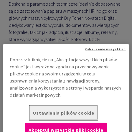
Doskonałe parametrach techniczne idealnie dopasowane
są do zastosowania papieru w maszynach HP Indigo oraz
głównych maszyn cyfrowych Dry Toner. Novatech Digital
dedykowany jest do wydruku dokumentów zawierających
fotografie, takich jak: zdjęcia, ilustracje, albumy, reklamy,
które wymagają wysokiej jakości kolorów. Dzięki
powierzchni o równomiernym połysku i gładkości, papier
Odrzucenie wszystkich
charakteryzuje się doskonałym przywieraniem tuszu.
Poprzez kliknięcie na „Akceptacja wszystkich plików
Wysoki poziom spulchnienia i nieprzezroczystości
cookie” jest wyrażona zgoda na przechowywanie
zapewniają doskonałe właściwości zadruku.
plików cookie na swoim urządzeniu w celu
Zastosowanie:
usprawnienia korzystania z nawigacji strony,
wysokiej jakości wydruki fotografii (Foto albumy, foto
analizowania wykorzystania strony i wsparcia naszych
książki),
działań marketingowych.
Zalety:
Ustawienia plików cookie
doskonałe przywieranie tonera,
uniwersalny w zastosowaniu,
Akceptuj wszystkie pliki cookie