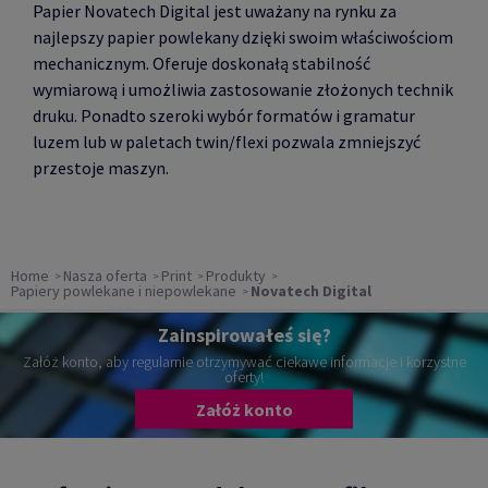
Papier Novatech Digital jest uważany na rynku za
najlepszy papier powlekany dzięki swoim właściwościom
mechanicznym. Oferuje doskonałą stabilność
wymiarową i umożliwia zastosowanie złożonych technik
druku. Ponadto szeroki wybór formatów i gramatur
luzem lub w paletach twin/flexi pozwala zmniejszyć
przestoje maszyn.
Home
Nasza oferta
Print
Produkty
Papiery powlekane i niepowlekane
Novatech Digital
Zainspirowałeś się?
Załóż konto, aby regularnie otrzymywać ciekawe informacje i korzystne
oferty!
Załóż konto