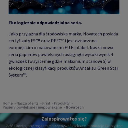
Ekologicznie odpowiedzialna seria.
Jako przyjazna dla środowiska marka, Novatech posiada
certyfikaty FSC
® oraz PEFC™ i jest oznaczona
europejskim oznakowaniem EU Ecolabel. Nasza nowa
seria papierów powlekanych osiągnęła wysoki wynik 4
gwiazdek (w systemie gdzie maksimum stanowi 5) w
ekologicznej klasyfikacji produktów Antalisu: Green Star
System™.
Home
Nasza oferta
Print
Produkty
Papiery powlekane i niepowlekane
Novatech
Zainspirowałeś się?
Załóż konto, aby regularnie otrzymywać ciekawe informacje i korzystne