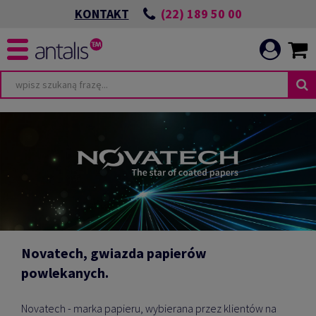
(22) 189 50 00
KONTAKT
N
ovatech, gwiazda papierów
powlekanych.
Novatech - marka papieru, wybierana przez klientów na