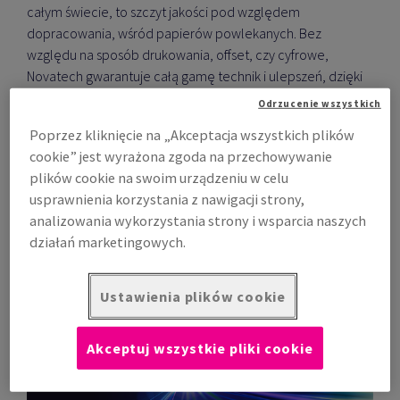
całym świecie, to szczyt jakości pod względem
dopracowania, wśród papierów powlekanych. Bez
względu na sposób drukowania, offset, czy cyfrowe,
Novatech gwarantuje całą gamę technik i ulepszeń, dzięki
którym osiągalne są wykończenia najwyższego błysku lub
Odrzucenie wszystkich
doskonałego matu.
Poprzez kliknięcie na „Akceptacja wszystkich plików
Pobierz kartę produktu Novatech Gloss
cookie” jest wyrażona zgoda na przechowywanie
Pobierz kartę produktu Novatech Matt
plików cookie na swoim urządzeniu w celu
usprawnienia korzystania z nawigacji strony,
analizowania wykorzystania strony i wsparcia naszych
Zamów online
działań marketingowych.
Ustawienia plików cookie
Akceptuj wszystkie pliki cookie