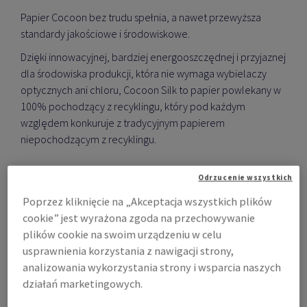
Papier Cocoon bez trudu spełnia, a nawet przewyższa
standardy jakościowe i środowiskowe.
Dzięki innowacyjnej, bardziej energooszczędnej i przyjaznej
dla środowiska produkcji, która nie wymaga wybielaczy
optycznych ani chloru, Cocoon Silk to papier powlekany w
100% pochodzący z recyklingu, który pod każdym
względem konkuruje z tradycyjnym papierem
niepochodzącym z recyklingu.
Odrzucenie wszystkich
Poprzez kliknięcie na „Akceptacja wszystkich plików
cookie” jest wyrażona zgoda na przechowywanie
plików cookie na swoim urządzeniu w celu
Kup Cocoon
usprawnienia korzystania z nawigacji strony,
analizowania wykorzystania strony i wsparcia naszych
działań marketingowych.