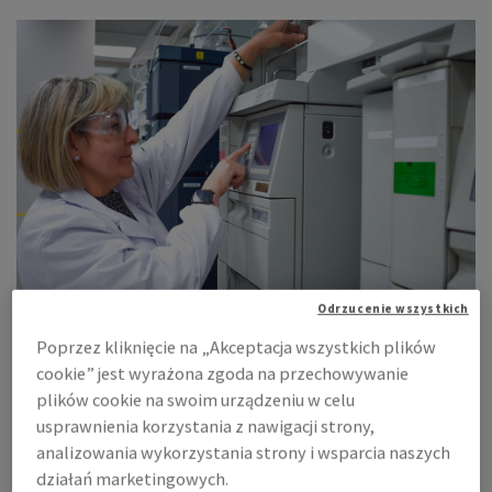
Odrzucenie wszystkich
Poprzez kliknięcie na „Akceptacja wszystkich plików
cookie” jest wyrażona zgoda na przechowywanie
USŁUGI SMART
plików cookie na swoim urządzeniu w celu
usprawnienia korzystania z nawigacji strony,
SMART CONSULT
analizowania wykorzystania strony i wsparcia naszych
SMART TECH DESIGN
działań marketingowych.