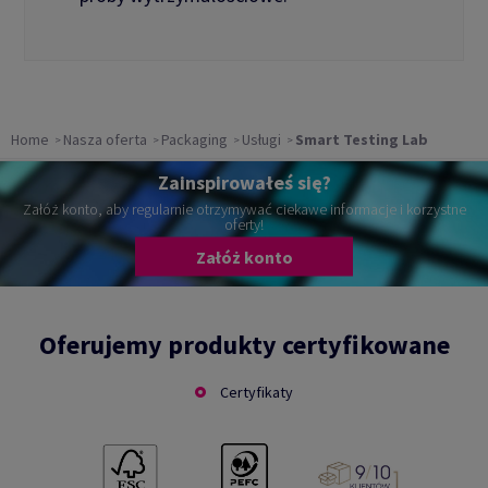
Home
Nasza oferta
Packaging
Usługi
Smart Testing Lab
Zainspirowałeś się?
Załóż konto, aby regularnie otrzymywać ciekawe informacje i korzystne
oferty!
Załóż konto
Oferujemy produkty certyfikowane
Certyfikaty