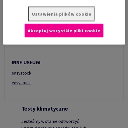
SMART TESTING LAB
Ustawienia plików cookie
SMART MAINTENANCE
SMART E-SOLUTION
Akceptuj wszystkie pliki cookie
SMART LOGISTIC
INNE USŁUGI
easystock
easytruck
Testy klimatyczne
Jesteśmy w stanie odtworzyć
warunki przewozu produktów lub