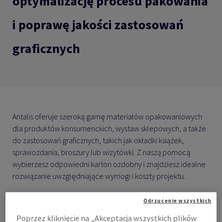
optymalizację procesu pakowania
i poprawę jakości zastosowań
graficznych
Antalis oferuje szeroką gamę materiałów opakowaniowych
dla produktów konsumenckich, wystaw sklepowych, a także
do zastosowań graficznych, takich jak okładki książek,
sprawozdania, broszury lub wizytówki. Z naszą pomocą
wybierzesz odpowiedni karton ozdobny i znajdziesz idealne
rozwiązanie uwzględniające wymogi i koszty projektu.
Odrzucenie wszystkich
Poprzez kliknięcie na „Akceptacja wszystkich plików