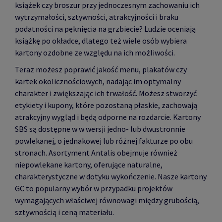
książek czy broszur przy jednoczesnym zachowaniu ich
wytrzymałości, sztywności, atrakcyjności i braku
podatności na pęknięcia na grzbiecie? Ludzie oceniają
książkę po okładce, dlatego też wiele osób wybiera
kartony ozdobne ze względu na ich możliwości.
Teraz możesz poprawić jakość menu, plakatów czy
kartek okolicznościowych, nadając im optymalny
charakter i zwiększając ich trwałość. Możesz stworzyć
etykiety i kupony, które pozostaną płaskie, zachowają
atrakcyjny wygląd i będą odporne na rozdarcie. Kartony
SBS są dostępne w w wersji jedno- lub dwustronnie
powlekanej, o jednakowej lub różnej fakturze po obu
stronach. Asortyment Antalis obejmuje również
niepowlekane kartony, oferujące naturalne,
charakterystyczne w dotyku wykończenie. Nasze kartony
GC to popularny wybór w przypadku projektów
wymagających właściwej równowagi między grubością,
sztywnością i ceną materiału.