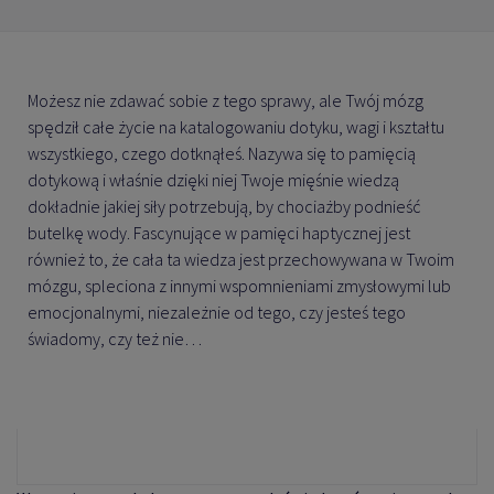
Możesz nie zdawać sobie z tego sprawy, ale Twój mózg
spędził całe życie na katalogowaniu dotyku, wagi i kształtu
wszystkiego, czego dotknąłeś. Nazywa się to pamięcią
dotykową i właśnie dzięki niej Twoje mięśnie wiedzą
dokładnie jakiej siły potrzebują, by chociażby podnieść
butelkę wody. Fascynujące w pamięci haptycznej jest
również to, że cała ta wiedza jest przechowywana w Twoim
mózgu, spleciona z innymi wspomnieniami zmysłowymi lub
emocjonalnymi, niezależnie od tego, czy jesteś tego
świadomy, czy też nie…