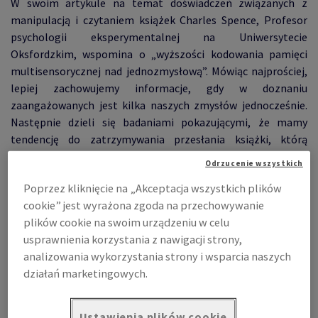
W swoim artykule na temat doświadczeń związanych z
manipulacją i czytaniem książek Charles Spence, Profesor
psychologii eksperymentalnej na Uniwersytecie
Oksfordzkim, wspomina o „wyższości kodowania pamięci
multisensorycznej nad jednozmysłową”. Mówiąc najprościej,
lepiej zachowujemy informacje, gdy w doznaniu
zaangażowanych jest kilka naszych zmysłów jednocześnie.
Następnie dzieli się badaniami pokazującymi, że mamy
tendencję do zatrzymywania przesłania książki, którą
przeczytaliśmy, lepiej niż przesłania publikacji cyfrowej,
Odrzucenie wszystkich
ponieważ wszystkie nasze zmysły są zaangażowane w ten
Poprzez kliknięcie na „Akceptacja wszystkich plików
proces.
cookie” jest wyrażona zgoda na przechowywanie
plików cookie na swoim urządzeniu w celu
usprawnienia korzystania z nawigacji strony,
analizowania wykorzystania strony i wsparcia naszych
działań marketingowych.
Ustawienia plików cookie