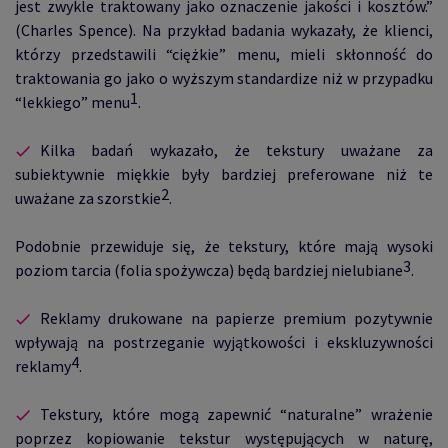
jest zwykle traktowany jako oznaczenie jakości i kosztów.”
(Charles Spence). Na przykład badania wykazały, że klienci,
którzy przedstawili “ciężkie” menu, mieli skłonność do
traktowania go jako o wyższym standardize niż w przypadku
1
“lekkiego” menu
.
Kilka badań wykazało, że tekstury uważane za
subiektywnie miękkie były bardziej preferowane niż te
2
uważane za szorstkie
.
Podobnie przewiduje się, że tekstury, które mają wysoki
3
poziom tarcia (folia spożywcza) będą bardziej nielubiane
.
Reklamy drukowane na papierze premium pozytywnie
wpływają na postrzeganie wyjątkowości i ekskluzywności
4
reklamy
.
Tekstury, które mogą zapewnić “naturalne” wrażenie
poprzez kopiowanie tekstur występujących w naturę,