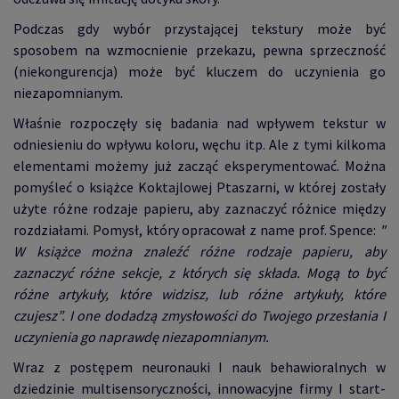
Podczas gdy wybór przystającej tekstury może być
sposobem na wzmocnienie przekazu, pewna sprzeczność
(niekongurencja) może być kluczem do uczynienia go
niezapomnianym.
Właśnie rozpoczęły się badania nad wpływem tekstur w
odniesieniu do wpływu koloru, węchu itp. Ale z tymi kilkoma
elementami możemy już zacząć eksperymentować. Można
pomyśleć o książce Koktajlowej Ptaszarni, w której zostały
użyte różne rodzaje papieru, aby zaznaczyć różnice między
rozdziałami. Pomysł, który opracował z name prof. Spence:
"
W książce można znaleźć różne rodzaje papieru, aby
zaznaczyć różne sekcje, z których się składa. Mogą to być
różne artykuły, które widzisz, lub różne artykuły, które
czujesz”. I one dodadzą zmysłowości do Twojego przesłania I
uczynienia go naprawdę niezapomnianym.
Wraz z postępem neuronauki I nauk behawioralnych w
dziedzinie multisensoryczności, innowacyjne firmy I start-