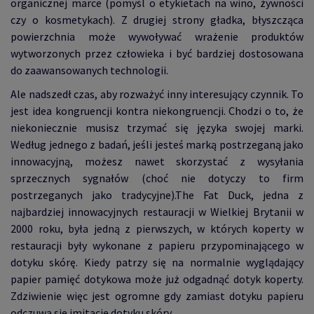
organicznej marce (pomyśl o etykietach na wino, żywności
czy o kosmetykach). Z drugiej strony gładka, błyszcząca
powierzchnia może wywoływać wrażenie produktów
wytworzonych przez człowieka i być bardziej dostosowana
do zaawansowanych technologii.
Ale nadszedł czas, aby rozważyć inny interesujący czynnik. To
jest idea kongruencji kontra niekongruencji. Chodzi o to, że
niekoniecznie musisz trzymać się języka swojej marki.
Według jednego z badań, jeśli jesteś marką postrzeganą jako
innowacyjną, możesz nawet skorzystać z wysyłania
sprzecznych sygnałów (choć nie dotyczy to firm
postrzeganych jako tradycyjne).The Fat Duck, jedna z
najbardziej innowacyjnych restauracji w Wielkiej Brytanii w
2000 roku, była jedną z pierwszych, w których koperty w
restauracji były wykonane z papieru przypominającego w
dotyku skórę. Kiedy patrzy się na normalnie wyglądający
papier pamięć dotykowa może już odgadnąć dotyk koperty.
Zdziwienie więc jest ogromne gdy zamiast dotyku papieru
odczuwa się imitację dotyku skóry.