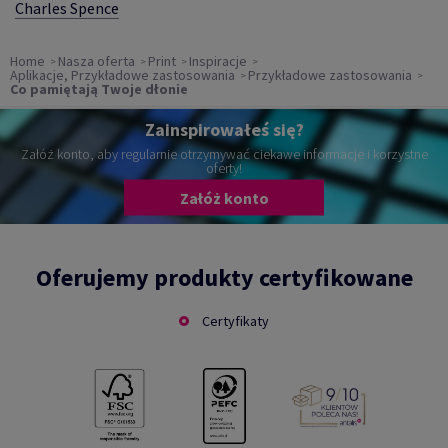
Charles Spence
Home
Nasza oferta
Print
Inspiracje
Aplikacje, Przykładowe zastosowania
Przykładowe zastosowania
Co pamiętają Twoje dłonie
Zainspirowałeś się?
Załóż konto, aby regularnie otrzymywać ciekawe informacje i korzystne
oferty!
Załóż konto
Oferujemy produkty certyfikowane
Certyfikaty