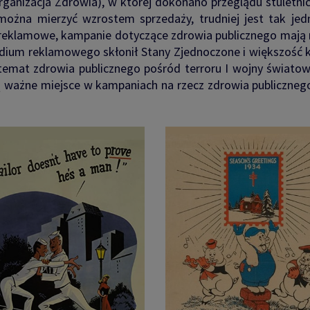
rganizacja Zdrowia), w której dokonano przeglądu stuletni
żna mierzyć wzrostem sprzedaży, trudniej jest tak jedn
 reklamowe, kampanie dotyczące zdrowia publicznego mają 
dium reklamowego skłonił Stany Zjednoczone i większość kr
emat zdrowia publicznego pośród terroru I wojny światow
ą ważne miejsce w kampaniach na rzecz zdrowia publicznego