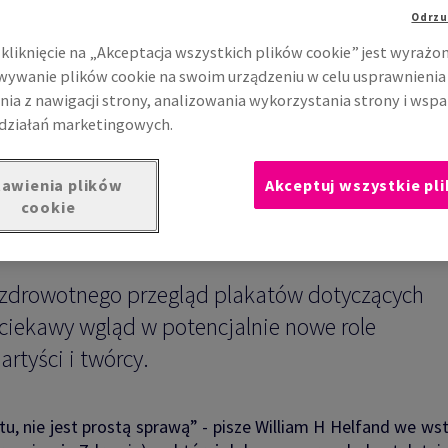
asach kryzysu: plakaty
Odrzu
znym
kliknięcie na „Akceptacja wszystkich plików cookie” jest wyrażo
ywanie plików cookie na swoim urządzeniu w celu usprawnienia
nia z nawigacji strony, analizowania wykorzystania strony i wspa
działań marketingowych.
awienia plików
Akceptuj wszystkie pli
cookie
 zdrowotnego przegląd plakatów dotyczących
ciekawy wgląd w potencjalnie nowe role
rtyści i twórcy.
tu, nie jest prostą sprawą” - pisze William H Helfand we ws