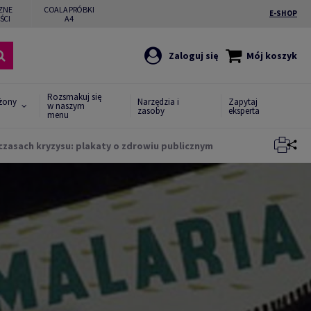
ZNE
COALA PRÓBKI
E-SHOP
ŚCI
A4
Zaloguj się
Mój koszyk
Rozsmakuj się
żony
Narzędzia i
Zapytaj
w naszym
zasoby
eksperta
menu
zasach kryzysu: plakaty o zdrowiu publicznym
Zamknij
Zamknij