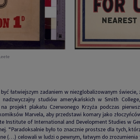
Leete
być łatwiejszym zadaniem w niezglobalizowanym świecie, z
r nadzwyczajny studiów amerykańskich w Smith College, 
ął na projekt plakatu Czerwonego Krzyża podczas pierws
 z komiksów Marvela, aby przedstawi komary jako złoczyńc
te Institute of International and Development Studies w 
. “Paradoksalnie było to znacznie prostsze dla tych, któr
cyjne (…) celowali w ludzi o pewnym, łatwym do zrozumienia 