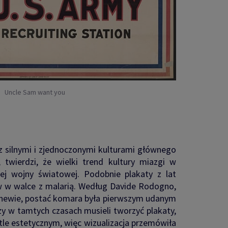
Uncle Sam want you
 silnymi i zjednoczonymi kulturami głównego
twierdzi, że wielki trend kultury miazgi w
zej wojny światowej. Podobnie plakaty z lat
ów w walce z malarią. Według Davide Rodogno,
Genewie, postać komara była pierwszym udanym
zy w tamtych czasach musieli tworzyć plakaty,
tle estetycznym, więc wizualizacja przemówiła