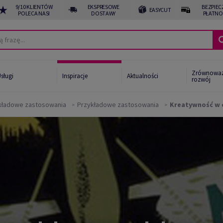
9/10 KLIENTÓW
EKSPRESOWE
BEZPIEC
EASYCUT
POLECA NAS!
DOSTAWY
PŁATNO
Zrównowa
sługi
Inspiracje
Aktualności
rozwój
ykładowe zastosowania
Przykładowe zastosowania
Kreatywność w c