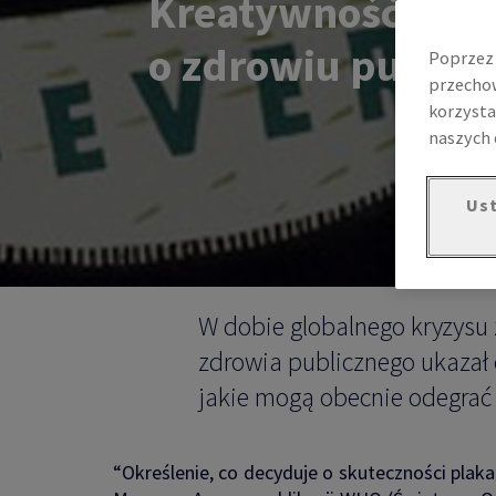
Kreatywność w cz
o zdrowiu public
Poprzez 
przechow
korzysta
naszych 
Ust
W dobie globalnego kryzysu
zdrowia publicznego ukazał 
jakie mogą obecnie odegrać a
“Określenie, co decyduje o skuteczności plaka