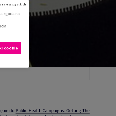
cenie wszystkich
na zgoda na
rcia
ki cookie
tępie do
Public Health Campaigns: Getting The