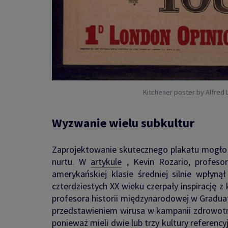
Kitchener poster by Alfred 
Wyzwanie wielu subkultur
Zaprojektowanie skutecznego plakatu mogło 
nurtu. W
artykule
, Kevin Rozario, profeso
amerykańskiej klasie średniej silnie wpłyn
czterdziestych XX wieku czerpały inspirację
profesora historii międzynarodowej w Gradua
przedstawieniem wirusa w kampanii zdrowotnej
ponieważ mieli dwie lub trzy kultury referen