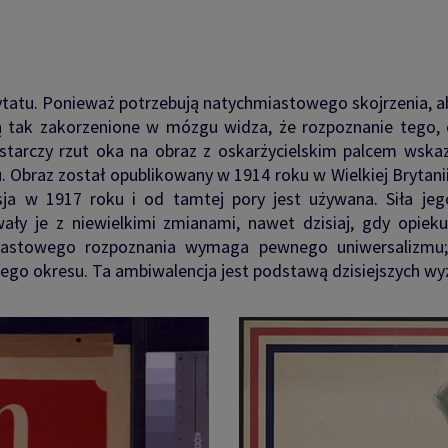
 cytatu. Ponieważ potrzebują natychmiastowego skojrzenia, 
 tak zakorzenione w mózgu widza, że ​​rozpoznanie tego, 
starczy rzut oka na obraz z oskarżycielskim palcem wskaz
braz został opublikowany w 1914 roku w Wielkiej Brytanii 
ja w 1917 roku i od tamtej pory jest używana. Siła jego
ły je z niewielkimi zmianami, nawet dzisiaj, gdy opiekun
astowego rozpoznania wymaga pewnego uniwersalizmu; 
dego okresu. Ta ambiwalencja jest podstawą dzisiejszych w