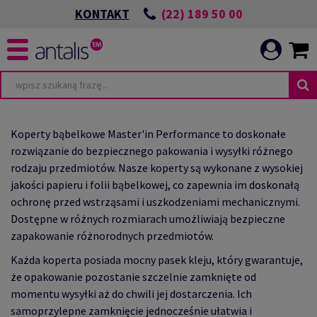
(22) 189 50 00
KONTAKT
TA
WIĄZANIA ESG
Koperty bąbelkowe Master'in Performance to doskonałe
rozwiązanie do bezpiecznego pakowania i wysyłki różnego
rodzaju przedmiotów. Nasze koperty są wykonane z wysokiej
jakości papieru i folii bąbelkowej, co zapewnia im doskonałą
ochronę przed wstrząsami i uszkodzeniami mechanicznymi.
POWIEDZIALNEJ
I
Dostępne w różnych rozmiarach umożliwiają bezpieczne
zapakowanie różnorodnych przedmiotów.
ICATION
Każda koperta posiada mocny pasek kleju, który gwarantuje,
CIA
E
że opakowanie pozostanie szczelnie zamknięte od
momentu wysyłki aż do chwili jej dostarczenia. Ich
samoprzylepne zamknięcie jednocześnie ułatwia i
HRONIMY