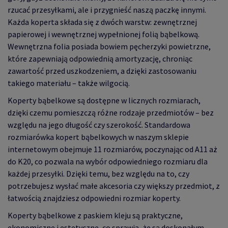
rzucać przesyłkami, ale i przygnieść naszą paczkę innymi.
Każda koperta składa się z dwóch warstw: zewnętrznej
papierowej i wewnętrznej wypełnionej folią bąbelkową.
Wewnętrzna folia posiada bowiem pęcherzyki powietrzne,
które zapewniają odpowiednią amortyzację, chroniąc
zawartość przed uszkodzeniem, a dzięki zastosowaniu
takiego materiału – także wilgocią.
Koperty bąbelkowe są dostępne w licznych rozmiarach,
dzięki czemu pomieszczą różne rodzaje przedmiotów – bez
względu na jego długość czy szerokość. Standardowa
rozmiarówka kopert bąbelkowych w naszym sklepie
internetowym obejmuje 11 rozmiarów, poczynając od A11 aż
do K20, co pozwala na wybór odpowiedniego rozmiaru dla
każdej przesyłki. Dzięki temu, bez względu na to, czy
potrzebujesz wysłać małe akcesoria czy większy przedmiot, z
łatwością znajdziesz odpowiedni rozmiar koperty.
Koperty bąbelkowe z paskiem kleju są praktyczne,
ekonomiczne i estetyczne, co sprawia, że są doskonałym