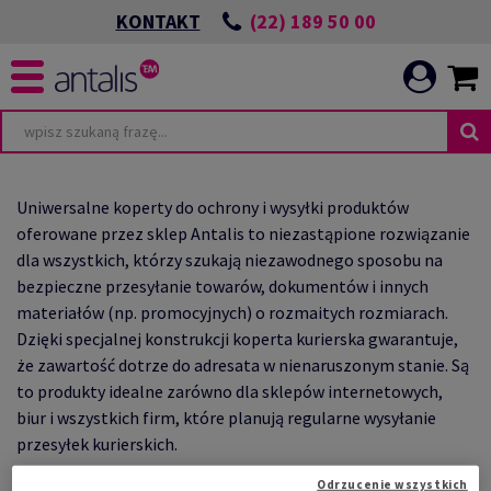
(22) 189 50 00
KONTAKT
TA
WIĄZANIA ESG
Uniwersalne koperty do ochrony i wysyłki produktów
oferowane przez sklep Antalis to niezastąpione rozwiązanie
dla wszystkich, którzy szukają niezawodnego sposobu na
bezpieczne przesyłanie towarów, dokumentów i innych
materiałów (np. promocyjnych) o rozmaitych rozmiarach.
POWIEDZIALNEJ
I
Dzięki specjalnej konstrukcji koperta kurierska gwarantuje,
że zawartość dotrze do adresata w nienaruszonym stanie. Są
ICATION
to produkty idealne zarówno dla sklepów internetowych,
CIA
biur i wszystkich firm, które planują regularne wysyłanie
E
przesyłek kurierskich.
W naszej ofercie znajdziesz szeroki wybór kopert różnych
Odrzucenie wszystkich
HRONIMY