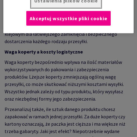
Ustawienia plików cookie
zależności od naszych potrzeb. A jest w czym wybierać, gdyż
jako Antalis oferujemy koperty w różnych rozmiarach, od
Akceptuj wszystkie pliki cookie
najmniejszych po największy format, włączając w to koperty
bąbelkowe i koperty rozszerzane z tektury litej z paskiem
klejowym dla łatwiejszego zamknięcia i bezpiecznego
dostarczenia każdego rodzaju przesyłki.
Waga koperty a koszty logistyczne
Waga koperty bezpośrednio wpływa na ilość materiałów
wykorzystywanych do pakowania i zabezpieczenia
produktów. Lżejsze koperty zmniejszają ogólną wagę
przesyłki, co może skutkować niższymi kosztami wysyłki.
Wszystko jednak zależy od typu produktu, który wysyłasz
oraz niezbędnej formy jego zabezpieczenia.
Przeanalizuj także, ile sztuk danego produktu chcesz
zapakować w ramach jednej przesyłki. Za duże koperty czy
kartony oznaczają, że paczka jest cięższa i ma większe niż
trzeba gabaryty. Jaki jest efekt? Niepotrzebnie wydane