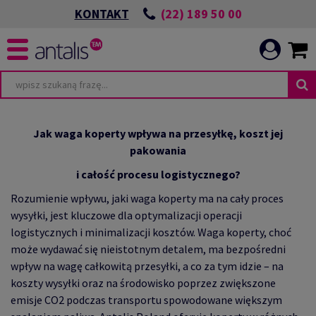
(22) 189 50 00
KONTAKT
TA
WIĄZANIA ESG
Jak waga koperty wpływa na przesyłkę, koszt jej
pakowania
i całość procesu logistycznego?
Rozumienie wpływu, jaki waga koperty ma na cały proces
POWIEDZIALNEJ
I
wysyłki, jest kluczowe dla optymalizacji operacji
logistycznych i minimalizacji kosztów. Waga koperty, choć
może wydawać się nieistotnym detalem, ma bezpośredni
ICATION
CIA
wpływ na wagę całkowitą przesyłki, a co za tym idzie – na
E
koszty wysyłki oraz na środowisko poprzez zwiększone
emisje CO2 podczas transportu spowodowane większym
HRONIMY