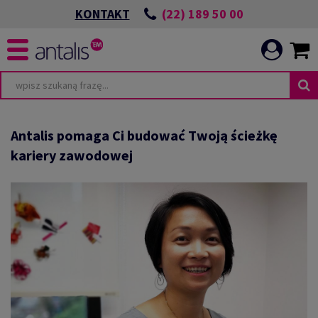
(22) 189 50 00
KONTAKT
TA
WIĄZANIA ESG
Antalis pomaga Ci budować Twoją ścieżkę
kariery zawodowej
POWIEDZIALNEJ
I
ICATION
CIA
E
HRONIMY