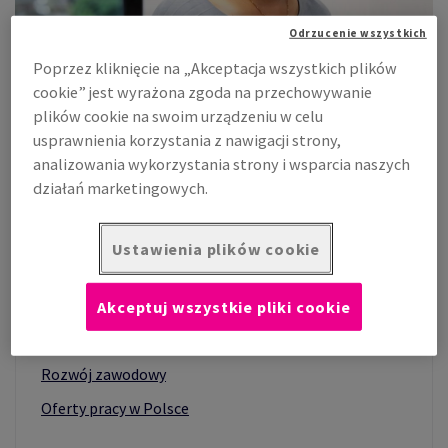
Odrzucenie wszystkich
Poprzez kliknięcie na „Akceptacja wszystkich plików
SKONAŁOŚCI
cookie” jest wyrażona zgoda na przechowywanie
plików cookie na swoim urządzeniu w celu
usprawnienia korzystania z nawigacji strony,
 W PRAKTYCE ESG
analizowania wykorzystania strony i wsparcia naszych
działań marketingowych.
W TEJ SEKCJI
Ustawienia plików cookie
Dlaczego Antalis?
Kultura Antalis
Akceptuj wszystkie pliki cookie
Wartości i wzorce zachowań
Rozwój zawodowy
Oferty pracy w Polsce