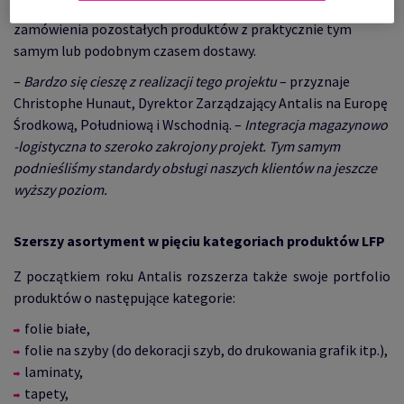
dostępnej już na następny dzień, otrzymają możliwość
zamówienia pozostałych produktów z praktycznie tym
samym lub podobnym czasem dostawy.
–
Bardzo się cieszę z realizacji tego projektu
– przyznaje
Christophe Hunaut, Dyrektor Zarządzający Antalis na Europę
Środkową, Południową i Wschodnią. –
Integracja magazynowo
-logistyczna to szeroko zakrojony projekt. Tym samym
podnieśliśmy standardy obsługi naszych klientów na jeszcze
wyższy poziom.
Szerszy asortyment w pięciu kategoriach produktów LFP
Z początkiem roku Antalis rozszerza także swoje portfolio
produktów o następujące kategorie:
folie białe,
folie na szyby (do dekoracji szyb, do drukowania grafik itp.),
laminaty,
tapety,