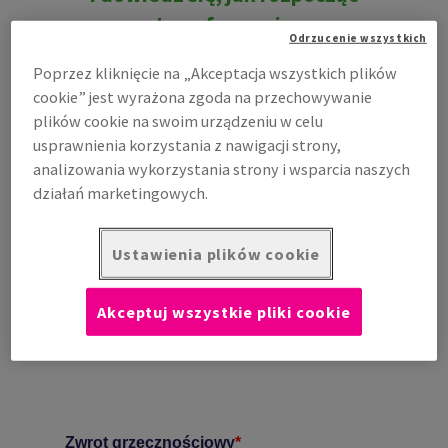
transformację
Odrzucenie wszystkich
Tylko nasze wspólne działania, nas jako dostawcy
Poprzez kliknięcie na „Akceptacja wszystkich plików
poszukującego rozwiązań oraz Państwa, decydujących o
cookie” jest wyrażona zgoda na przechowywanie
wyborze produktów dowiodą, że zmiana, którą
plików cookie na swoim urządzeniu w celu
proponujemy wskazując zrównoważone alternatywy w
usprawnienia korzystania z nawigacji strony,
Green Star System ™, to zmiana na lepsze jutro w całym
analizowania wykorzystania strony i wsparcia naszych
łańcuchu dostaw.
działań marketingowych.
Nasi specjaliści ds. zrównoważonego rozwoju są gotowi
usiąść z Państwem, wysłuchać Waszych opinii, zrozumieć
Ustawienia plików cookie
Wasze potrzeby, przeanalizować nowe alternatywy i
pomóc w proekologicznej transformacji, która jest
Akceptuj wszystkie pliki cookie
prosta, skuteczna i opłacalna w kontekście Państwa
sukcesu w dłuższej perspektywie.