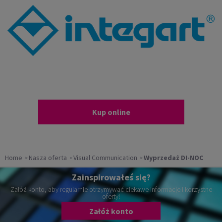
Kup online
Home
Nasza oferta
Visual Communication
Wyprzedaż DI-NOC
Zainspirowałeś się?
Załóż konto, aby regularnie otrzymywać ciekawe informacje i korzystne
oferty!
Załóż konto