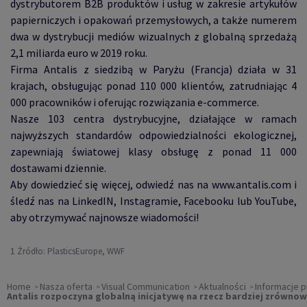
dystrybutorem B2B produktów i usług w zakresie artykułów
papierniczych i opakowań przemysłowych, a także numerem
dwa w dystrybucji mediów wizualnych z globalną sprzedażą
2,1 miliarda euro w 2019 roku.
Firma Antalis z siedzibą w Paryżu (Francja) działa w 31
krajach, obsługując ponad 110 000 klientów, zatrudniając 4
000 pracowników i oferując rozwiązania e-commerce.
Nasze 103 centra dystrybucyjne, działające w ramach
najwyższych standardów odpowiedzialności ekologicznej,
zapewniają światowej klasy obsługę z ponad 11 000
dostawami dziennie.
Aby dowiedzieć się więcej, odwiedź nas na www.antalis.com i
śledź nas na LinkedIN, Instagramie, Facebooku lub YouTube,
aby otrzymywać najnowsze wiadomości!
1
Źródło: PlasticsEurope, WWF
Home
Nasza oferta
Visual Communication
Aktualności
Informacje 
Antalis rozpoczyna globalną inicjatywę na rzecz bardziej zrówn