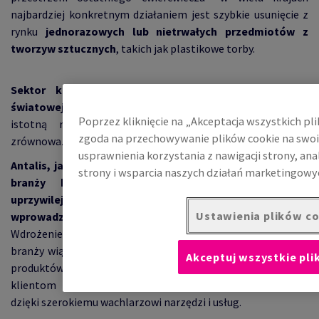
najbardziej konkretnym działaniem jest szybkie usunięcie z
rynku
jednorazowych lub nietrwałych przedmiotów z
tworzyw sztucznych
, takich jak plastikowe torby.
Sektor komunikacji wizualnej, który pochłania 1%
światowej produkcji tworzyw sztucznych
, ma do odegrania
Poprzez kliknięcie na „Akceptacja wszystkich pl
istotną rolę w zachęcaniu do stosowania bardziej
zgoda na przechowywanie plików cookie na swoi
zrównoważonych materiałów.
usprawnienia korzystania z nawigacji strony, an
Antalis, jako europejski lider dystrybucji materiałów dla
strony i wsparcia naszych działań marketingowy
branży komunikacji wizualnej, znajduje się na
uprzywilejowanej pozycji pod względem możliwości
Ustawienia plików c
wprowadzania pozytywnych zmian poprzez swoją ofertę.
Wdrożenie ekologicznie odpowiedzialnych rozwiązań do tej
branży wiąże się z zachętą do stosowania zrównoważonych
Akceptuj wszystkie pli
produktów oraz stworzeniem ram, które umożliwiają
klientom przygotowanie się na nadchodzącą przyszłość
dzięki szerokiemu wachlarzowi narzędzi i usług.