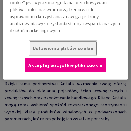
cookie” jest wyrażona zgoda na przechowywanie
grafiki i oznakowań, produkuje wysokiej jakości
plików cookie na swoim urządzeniu w celu
samoprzylepne folie winylowe, dostosowane do
usprawnienia korzystania z nawigacji strony,
różnorodnych zastosowań – od oklejania pojazdów i flot po
analizowania wykorzystania strony i wsparcia naszych
druk wielkoformatowy i grafikę.
działań marketingowych.
Ustawienia plików cookie
Szeroki asortyment zapewniający
Akceptuj wszystkie pliki cookie
nieskończone możliwości
Dzięki temu partnerstwu Antalis wzmacnia swoją ofertę
produktów do oklejania pojazdów, ścian wewnętrznych i
zewnętrznych oraz oznakowania handlowego. Klienci Antalis
mogą teraz wybierać spośród rozszerzonego asortymentu
wysokiej klasy produktów winylowych o podwyższonych
parametrach, które zaspokoją ich wszelkie potrzeby.