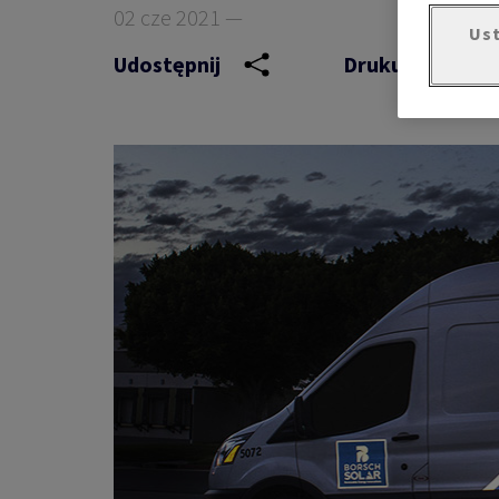
02 cze 2021 —
Ust
Udostępnij
Drukuj