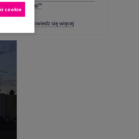
Wrap™
ki cookie
Dowiedz się więcej