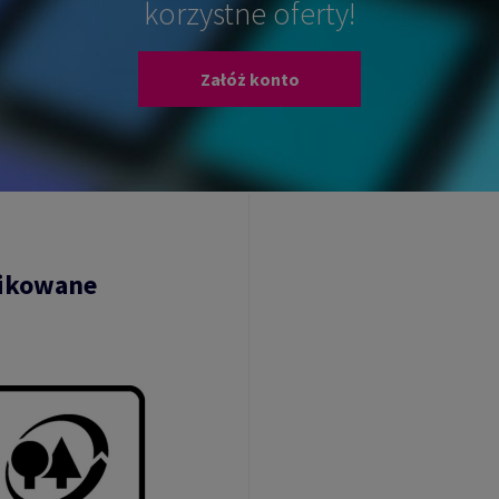
korzystne oferty!
Załóż konto
fikowane