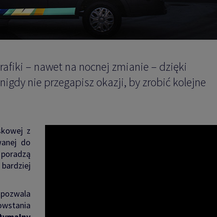
afiki – nawet na nocnej zmianie – dzięki
nigdy nie przegapisz okazji, by zrobić kolejne
skowej z
anej do
 poradzą
ardziej
 pozwala
owstania
tymalny