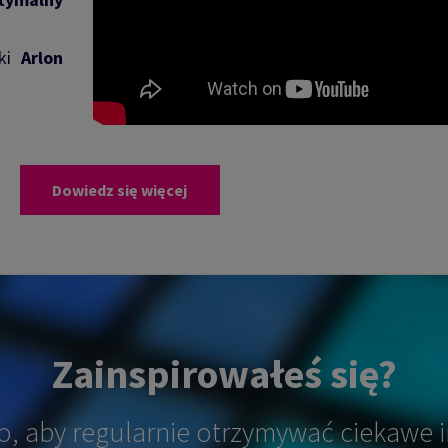
ęki
Arlon
Dowiedz się więcej
Zainspirowałeś się?
o, aby regularnie otrzymywać ciekawe i