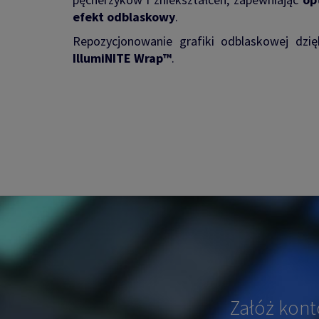
efekt odblaskowy
.
Repozycjonowanie grafiki odblaskowej dzi
IllumiNITE Wrap™
.
Załóż kont