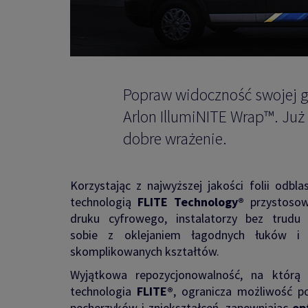
Popraw widoczność swojej gr
Arlon IllumiNITE Wrap™. Już 
dobre wrażenie.
Korzystając z najwyższej jakości folii odbla
technologią
FLITE Technology®
przystosow
druku cyfrowego, instalatorzy bez trudu
sobie z oklejaniem łagodnych łuków i b
skomplikowanych kształtów.
Wyjątkowa repozycjonowalność, na którą
technologia
FLITE®
, ogranicza możliwość p
pęcherzyków i zniekształceń, zapewniając
op