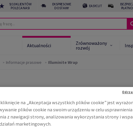
9/10 KLIENTÓW
EKSPRESOWE
BEZPIEC
EASYCUT
POLECA NAS!
DOSTAWY
PŁATNO
Zrównoważony
Aktualności
Insp
rozwój
Informacje prasowe
Illuminite Wrap
 Star System™
noważone alternatywy
Odrzu
noważony rozwój -
jącej za dnia i jaśniejące
akt
kliknięcie na „Akceptacja wszystkich plików cookie” jest wyrażo
ywanie plików cookie na swoim urządzeniu w celu usprawnienia
ojego pojazdu?
nia z nawigacji strony, analizowania wykorzystania strony i wspa
działań marketingowych.