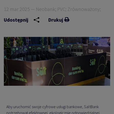
12 mar 2025 — Neobank; PVC; Zrównoważony;
Udostępnij
Drukuj
Aby uruchomić swoje cyfrowe usługi bankowe, SaltBank
potrzebował efektownej, ekologicznie odpowiedzialnej