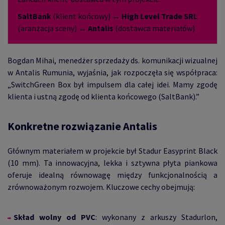
SaltBank
(klient końcowy) ↔
High Level Trade SRL
(aranżacja sceny) ↔
Antalis
(dostawca materiałów)
Bogdan Mihai, menedżer sprzedaży ds. komunikacji wizualnej
w Antalis Rumunia, wyjaśnia, jak rozpoczęła się współpraca:
„SwitchGreen Box był impulsem dla całej idei. Mamy zgodę
klienta i ustną zgodę od klienta końcowego (SaltBank).”
Konkretne rozwiązanie Antalis
Głównym materiałem w projekcie był Stadur Easyprint Black
(10 mm). Ta innowacyjna, lekka i sztywna płyta piankowa
oferuje idealną równowagę między funkcjonalnością a
zrównoważonym rozwojem. Kluczowe cechy obejmują:
Skład wolny od PVC
: wykonany z arkuszy Stadurlon,