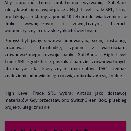
Aby sprostać temu ambitnemu wyzwaniu, SaltBank
zdecydował się na współpracę z High Level Trade SRL, firmą
produkującą reklamy z ponad 10-letnim doświadczeniem w
druku wewnętrznym i zewnętrznym, literach
wolumetrycznych oraz skrzynkach świetlnych.
Pomysł był jasny: stworzyć innowacyjną scenę, instalację
arkadową i fotobudkę, zgodne z wartościami
zrównoważonego rozwoju banku. SaltBank i High Level
Trade SRL zgodzili się poszukać bardziej zrównoważonych
alternatyw dla klasycznych materiałów PVC. Jednak
znalezienie odpowiedniego rozwiązania okazało się trudne.
High Level Trade SRL wybrał Antalis jako dostawcę
materiałów. Gdy przedstawiono SwitchGreen Box, przebieg
projektu uległ zmianie.
Łańcuch klient-dostawca w tym projekcie: