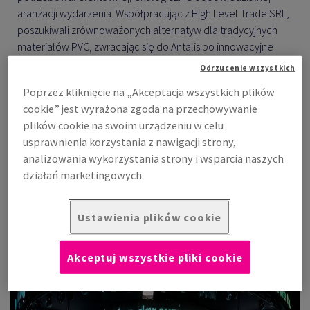
aranżacji wydarzenia. Współpracując z High Level Trade SRL,
poszukiwali zrównoważonych alternatyw dla tradycyjnych
materiałów PVC, zwracając się do Antalis po innowacyjne
rozwiązania. Ta współpraca doprowadziła do stworzenia
Odrzucenie wszystkich
imponującego i przyjaznego środowisku doświadczenia
Poprzez kliknięcie na „Akceptacja wszystkich plików
wizualnego z wykorzystaniem Stadur Easyprint Black.
cookie” jest wyrażona zgoda na przechowywanie
plików cookie na swoim urządzeniu w celu
usprawnienia korzystania z nawigacji strony,
analizowania wykorzystania strony i wsparcia naszych
Przygotowanie ekologicznej dekoracji na
działań marketingowych.
wydarzenie inauguracyjne
Ustawienia plików cookie
Akceptuj wszystkie pliki cookie