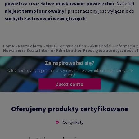
powietrza oraz łatwe maskowanie powierzchni
. Materiał
nie jest termoformowalny
i przeznaczony jest wyłącznie do
suchych zastosowań wewnętrznych
.
Home
Nasza oferta
Visual Communication
Aktualności
Informacje 
Nowa seria Coala Interior Film Leather Prestige: autentyczność s
Zainspirowałeś się?
Załóż konto, aby regularnie otrzymywać ciekawe informacje i korzystne
oferty!
Załóż konto
Oferujemy produkty certyfikowane
Certyfikaty