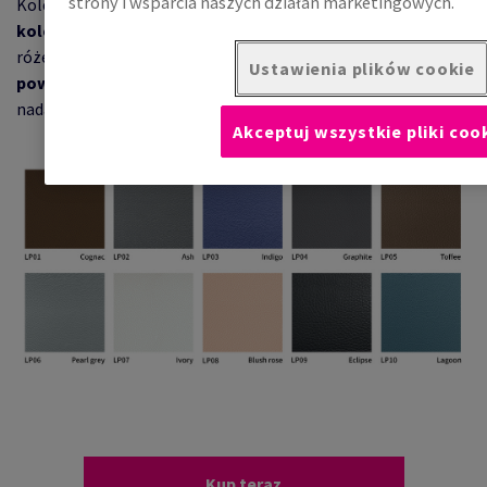
strony i wsparcia naszych działań marketingowych.
Kolekcja obejmuje
10 ekskluzywnych, eleganckich
kolorów
– od głębokich odcieni niebieskiego po subtelne
róże. To idealne rozwiązanie do
renowacji płaskich
Ustawienia plików cookie
powierzchni
, takich jak
ściany, drzwi czy meble
, którym
nadaje luksusowy i oryginalny wygląd.
Akceptuj wszystkie pliki coo
Kup teraz