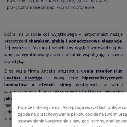
Nowa kolekcja, która łączy elegancję naturalnej skóry z
praktycznymi zaletami aplikacji samoprzylepnej.
Skóra ma w sobie coś wyjątkowego – natychmiast nadaje
przestrzeni
charakter, głębię i ponadczasową elegancję
.
Jej wyrazista faktura i szlachetny wygląd wprowadzają do
wnętrza wyrafinowany akcent, idealnie współgrając z każdą
stylistyką.
Z tą wizją firma Antalis prezentuje
Coala Interior Film
Leather Prestige
– nową serię
hiperrealistycznych
laminatów o efekcie skóry
dostępnych w wersji
samoprzylepnej. Dzięki
luksusowej strukturze, wysokiej
jakości wykończeniu oraz grubości 1050 µm
materiał
nadaje przestrzeniom wyrazisty, prestiżowy charakter,
Poprzez kliknięcie na „Akceptacja wszystkich plików co
jednocześnie oferując prostotę montażu typową dla folii
zgoda na przechowywanie plików cookie na swoim urzą
samoprzylepnych.
usprawnienia korzystania z nawigacji strony, analizow