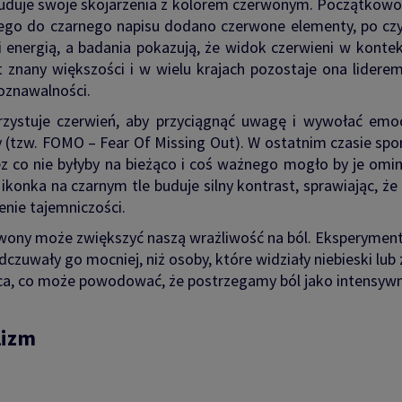
uduje swoje skojarzenia z kolorem czerwonym. Początkowo 
go do czarnego napisu dodano czerwone elementy, po czym 
ą i energią, a badania pokazują, że widok czerwieni w kon
znany większości i w wielu krajach pozostaje ona liderem
oznawalności.
orzystuje czerwień, aby przyciągnąć uwagę i wywołać em
by (tzw. FOMO – Fear Of Missing Out). W ostatnim czasie s
ez co nie byłyby na bieżąco i coś ważnego mogło by je om
konka na czarnym tle buduje silny kontrast, sprawiając, że u
nie tajemniczości.
wony może zwiększyć naszą wrażliwość na ból. Eksperymenty 
zuwały go mocniej, niż osoby, które widziały niebieski lub 
serca, co może powodować, że postrzegamy ból jako intensywn
lizm