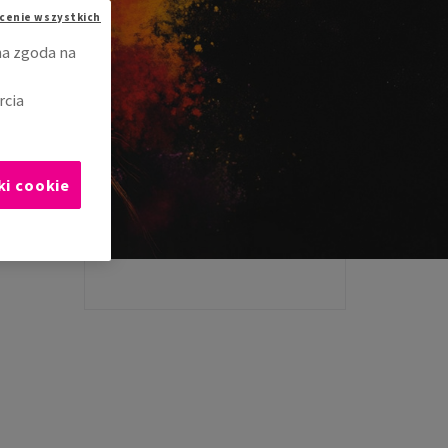
cenie wszystkich
na zgoda na
rcia
ki cookie