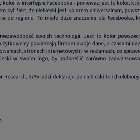
olor w interfejsie Facebooka - ponieważ jest to kolor, któr
m był fakt, że niebieski jest kolorem uniwersalnym, pow
żnie od regionu. To miało duże znaczenie dla Facebooka,
niezawodność swoich technologii. Jest to kolor powszechn
ie użytkownicy powierzają firmom swoje dane, a czasami n
kowaniach, stronach internetowych i w reklamach, co sprawi
ieski w swoim logo, by podkreślić zarówno zaawansowanie
 Research, 57% ludzi deklaruje, że niebieski to ich ulubio
p