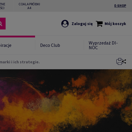
ZNE
COALA PRÓBKI
E-SHOP
ŚCI
A4
Zaloguj się
Mój koszyk
Wyprzedaż DI-
iracje
Deco Club
NOC
arki i ich strategie.
Zamknij