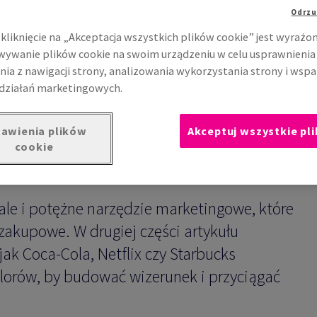
ngu
Odrzu
kliknięcie na „Akceptacja wszystkich plików cookie” jest wyrażo
 strategie.
ywanie plików cookie na swoim urządzeniu w celu usprawnienia
nia z nawigacji strony, analizowania wykorzystania strony i wspa
działań marketingowych.
awienia plików
Akceptuj wszystkie pli
cookie
, ale i potężne narzędzie marketingowe, które
zakupowe. W drugiej części artykułu
ak Coca-Cola, Netflix czy Starbucks
lorów, by budować wizerunek i przyciągać