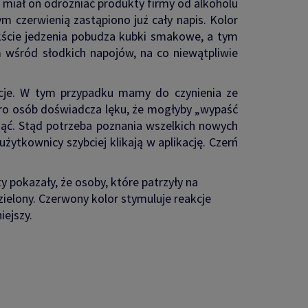
miał on odróżniać produkty firmy od alkoholu
czerwienią zastąpiono już cały napis. Kolor
tekście jedzenia pobudza kubki smakowe, a tym
 wśród słodkich napojów, na co niewątpliwie
ocje. W tym przypadku mamy do czynienia ze
poro osób doświadcza lęku, że mogłyby „wypaść
inąć. Stąd potrzeba poznania wszelkich nowych
żytkownicy szybciej klikają w aplikację. Czerń
pokazały, że osoby, które patrzyły na
zielony. Czerwony kolor stymuluje reakcje
iejszy.