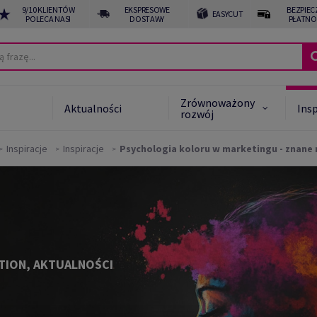
9/10 KLIENTÓW
EKSPRESOWE
BEZPIEC
EASYCUT
POLECA NAS!
DOSTAWY
PŁATNO
Zrównoważony
Aktualności
Insp
rozwój
Inspiracje
Inspiracje
Psychologia koloru w marketingu - znane m
 Star System™
noważone alternatywy
noważony rozwój -
akt
TION, AKTUALNOŚCI