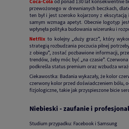
Coca-Cola
od ponad 130 lat konsekwentnie b
przewożonego w drewnianych beczkach, dlate
ten był i jest szeroko kojarzony z ekscytacj
samym wzmaga apetyt. Obecnie logotyp jest 
wpłynęła polityka budowania wizerunku i rozp
Netflix
to kolejny „duży gracz”, który wyk
strategią rozbudzania poczucia pilnej potrze
z obiegu”, zostać pozbawione informacji, prz
trendów, żeby móc być „na czasie”. Czerwona i
podkreśla status premium oraz wzbudza wraże
Ciekawostka: Badania wykazały, że kolor czer
czerwony kolor przed doświadczeniem bólu, odc
fizjologiczne, takie jak przyspieszone bicie 
Niebieski - zaufanie i profesjona
Studium przypadku: Facebook i Samsung