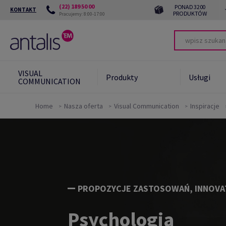
(22) 189 50 00
PONAD 3200
KONTAKT
PRODUKTÓW
Pracujemy: 8:00-17:00
VISUAL
Produkty
Usługi
COMMUNICATION
Home
Nasza oferta
Visual Communication
Inspiracje
Zrównoważony
Green
rozwój
Zrów
Zrów
kont
PROPOZYCJE ZASTOSOWAŃ, INNOVA
Psychologia