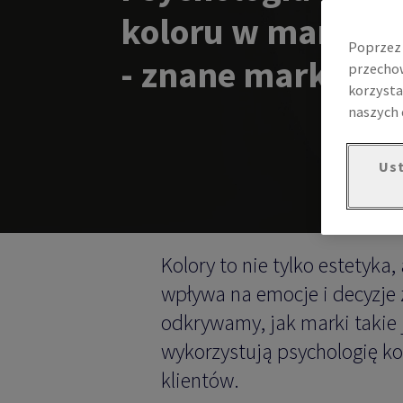
koloru w marketi
Poprzez 
- znane marki i ich
przechow
korzysta
naszych 
Ust
Kolory to nie tylko estetyka
wpływa na emocje i decyzje 
odkrywamy, jak marki takie j
wykorzystują psychologię ko
klientów.