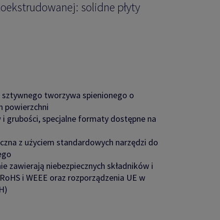
koekstrudowanej: solidne płyty
ze sztywnego tworzywa spienionego o
h powierzchni
i grubości, specjalne formaty dostępne na
czna z użyciem standardowych narzędzi do
ego
 zawierają niebezpiecznych składników i
 RoHS i WEEE oraz rozporządzenia UE w
H)