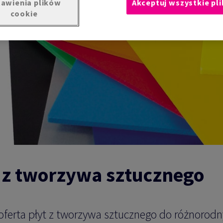
awienia plików
Akceptuj wszystkie pli
cookie
 z tworzywa sztucznego
oferta płyt z tworzywa sztucznego do różnorod