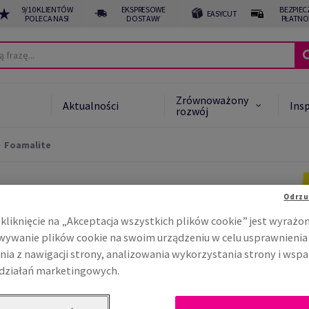
9/10 KLIENTÓW
EKSPRESOWE
BEZPIEC
EASYCUT
POLECA NAS!
DOSTAWY
PŁATNO
Zrównoważony
Aktualności
Insp
rozwój
Foamalite
 Star System™
noważone alternatywy
Odrzu
kliknięcie na „Akceptacja wszystkich plików cookie” jest wyrażo
noważony rozwój -
akt
ywanie plików cookie na swoim urządzeniu w celu usprawnienia
nia z nawigacji strony, analizowania wykorzystania strony i wspa
działań marketingowych.