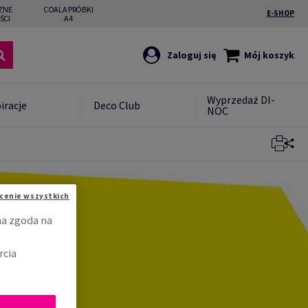
ZNE
COALA PRÓBKI
E-SHOP
ŚCI
A4
Zaloguj się
Mój koszyk
Wyprzedaż DI-
iracje
Deco Club
NOC
Zamknij
cenie wszystkich
na zgoda na
rcia