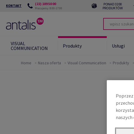
(22) 189 50 00
PONAD 3200
KONTAKT
PRODUKTÓW
Pracujemy: 8:00-17:00
VISUAL
Produkty
Usługi
COMMUNICATION
Home
Nasza oferta
Visual Communication
Produkty
Zrównoważony
Green
rozwój
Zrów
Poprzez 
Zrów
kont
przechow
korzysta
naszych 