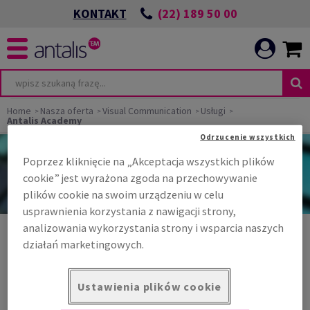
(22) 189 50 00
KONTAKT
Home
Nasza oferta
Visual Communication
Usługi
Antalis Academy
Odrzucenie wszystkich
Zainspirowałeś się?
Poprzez kliknięcie na „Akceptacja wszystkich plików
Załóż konto, aby regularnie otrzymywać ciekawe informacje i korzystne
oferty!
cookie” jest wyrażona zgoda na przechowywanie
plików cookie na swoim urządzeniu w celu
Załóż konto
usprawnienia korzystania z nawigacji strony,
analizowania wykorzystania strony i wsparcia naszych
działań marketingowych.
Oferujemy produkty certyfikowane
Certyfikaty
Ustawienia plików cookie