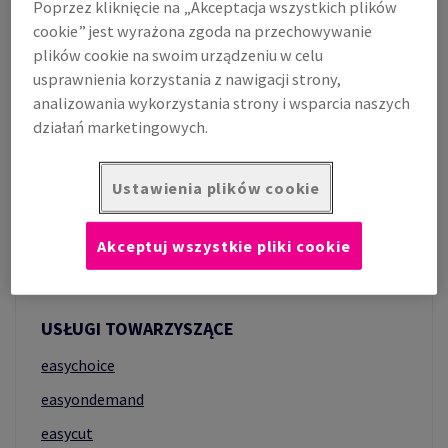
paletach i w ryzach.
Poprzez kliknięcie na „Akceptacja wszystkich plików
cookie” jest wyrażona zgoda na przechowywanie
plików cookie na swoim urządzeniu w celu
usprawnienia korzystania z nawigacji strony,
analizowania wykorzystania strony i wsparcia naszych
działań marketingowych.
Ustawienia plików cookie
Akceptuj wszystkie pliki cookie
USŁUGI TOWARZYSZĄCE
easychoice
easyondemand
easycut