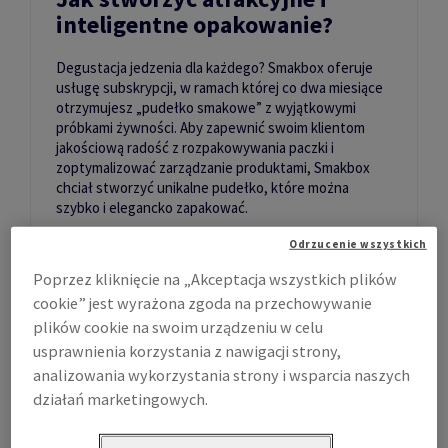
inteligentne opakowanie?
Degustacja jedzenia dla każdego? Smakbox oferuje
usługę subskrypcji, w ramach której co dwa miesiące
otrzymujesz „pudełko smakowe” z wyjątkowymi
próbkami żywności. Aby zapewnić swoim klientom
jakościową radość z rozpakowywania paczki i
zoptymalizować zarządzanie produktami, Smakbox
chciał stworzyć unikalne pudełko, które można
szybko i elegancko zapakować.
Więcej
Odrzucenie wszystkich
Poprzez kliknięcie na „Akceptacja wszystkich plików
cookie” jest wyrażona zgoda na przechowywanie
plików cookie na swoim urządzeniu w celu
usprawnienia korzystania z nawigacji strony,
analizowania wykorzystania strony i wsparcia naszych
działań marketingowych.