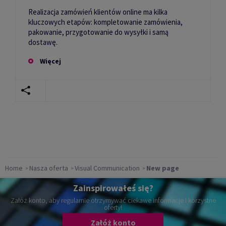
Realizacja zamówień klientów online ma kilka
kluczowych etapów: kompletowanie zamówienia,
pakowanie, przygotowanie do wysyłki i samą
dostawę.
Więcej
Home
Nasza oferta
Visual Communication
New page
Zainspirowałeś się?
Załóż konto, aby regularnie otrzymywać ciekawe informacje i korzystne
oferty!
Załóż konto