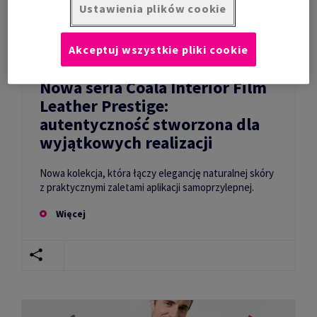
Ustawienia plików cookie
Akceptuj wszystkie pliki cookie
Nowa seria Coala Interior Film
Leather Prestige:
autentyczność stworzona dla
wyjątkowych realizacji
Nowa kolekcja, która łączy elegancję naturalnej skóry
z praktycznymi zaletami aplikacji samoprzylepnej.
Więcej