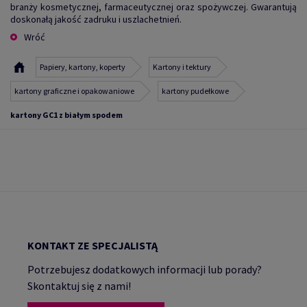
branży kosmetycznej, farmaceutycznej oraz spożywczej. Gwarantują
doskonałą jakość zadruku i uszlachetnień.
Wróć
Papiery, kartony, koperty
Kartony i tektury
kartony graficzne i opakowaniowe
kartony pudełkowe
kartony GC1 z białym spodem
KONTAKT ZE SPECJALISTĄ
Potrzebujesz dodatkowych informacji lub porady?
Skontaktuj się z nami!